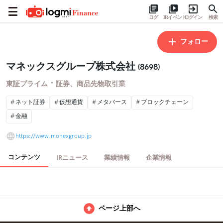
ログ
IRイベント
ログイン
検索
フォロー
マネックスグループ株式会社
(8698)
・
東証プライム
証券、商品先物取引業
ネット証券
仮想通貨
メタバース
ブロックチェーン
金融
https://www.monexgroup.jp
コンテンツ
IRニュース
業績情報
企業情報
ページ上部へ