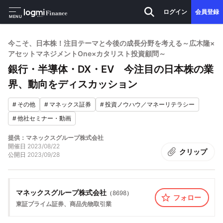
ログイン
会員登録
MENU
今こそ、日本株！注目テーマと今後の成長分野を考える～広木隆×
アセットマネジメントOne×カタリスト投資顧問～
銀行・半導体・DX・EV 今注目の日本株の業
界、動向をディスカッション
#
その他
#
マネックス証券
#
投資ノウハウ／マネーリテラシー
#
他社セミナー・動画
提供：マネックスグループ株式会社
開催日
2023/08/22
クリップ
公開日
2023/09/28
マネックスグループ株式会社
（
8698
）
フォロー
東証プライム
証券、商品先物取引業