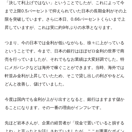
「決して利上げではない」ということでしたが、これによって今
まで上限0.5パーセントで抑えられていた日本の長期金利がその上
限を突破しています。さらに本日、0.66パーセントくらいまで上
昇していますが、これは実に約9年ぶりの水準となります。
つまり、今の日本では金利が低いながらも、徐々に上がっている
ということです。今まで、日本の銀行はほぼゼロ金利の世界で商
売を行っていましたが、それでもなお業績は大変好調でした。特
にメガバンクなどは海外で稼ぐことができます。当時、海外では
軒並み金利が上昇していたため、そこで貸し出しの利ざやをどん
どんと改善し、儲けていました。
今度は国内でも金利が上がり出すとなると、銀行はますます儲か
ることになります。その一番の理由がインフレです。
先ほど岩本さんが、企業の経営者が「現金で置いていると損する
よね」と言ったとお話しされていましたが、ここが重要なポイン