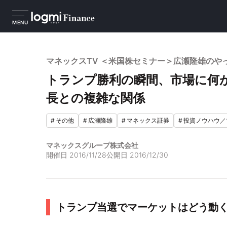
MENU
マネックスTV ＜米国株セミナー＞広瀬隆雄のやっ
トランプ勝利の瞬間、市場に何
長との複雑な関係
#
その他
#
広瀬隆雄
#
マネックス証券
#
投資ノウハウ／
マネックスグループ株式会社
開催日
2016/11/28
公開日
2016/12/30
トランプ当選でマーケットはどう動