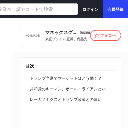
ログイン
会員登録
マネックスグループ株式会社
(
8698
)
フォロー
NO IMAGE
東証プライム
証券、商品先物取引業
目次
トランプ当選でマーケットはどう動く？
共和党のキーマン、ポール・ライアンという男
レーガノミクスとトランプ政策との違い