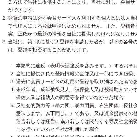
る方法で当社に提供することにより、当社に対し、会員サ
ができます。
登録の申請は必ず会員サービスを利用する個人又は法人自
て代理人による登録申請は認められません。また、登録希
実、正確かつ最新の情報を当社に提供しなければなりませ
当社は、第1項に基づき登録を申請した者が、以下の各号
は、登録を拒否することがあります。
本規約に違反（表明保証違反を含みます。）するおそ
当社に提供された登録情報の全部又は一部につき虚偽
過去に会員サービスの利用の登録を取り消された者で
未成年者、成年被後見人、被保佐人又は被補助人のいず
保佐人又は補助人の同意等を得ていなかった場合
反社会的勢力等（暴力団、暴力団員、右翼団体、反社
意味します。以下同じ。）である、又は資金提供その
運営若しくは経営に協力若しくは関与する等反社会的
与を行っていると当社が判断した場合