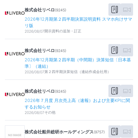
株式会社リベロ
(
9245
)
2026年12月期第２四半期決算説明資料 スマホ向けサマ
リ版
開示資料の追加・訂正
2026/08/07
株式会社リベロ
(
9245
)
2026年12月期第２四半期（中間期）決算短信〔日本基
準〕（連結）
第２四半期決算短信（連結作成会社用）
2026/08/07
株式会社リベロ
(
9245
)
2026年７月度 月次売上高（速報）および主要KPIに関
するお知らせ
その他
2026/08/07
株式会社船井総研ホールディングス
(
9757
)