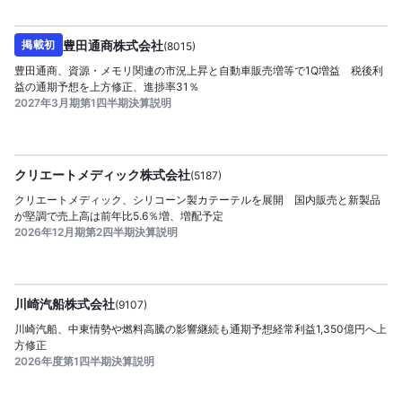
2026/08/07
公開日：
提供
豊田通商株式会社
掲載初
(
8015
)
豊田通商、資源・メモリ関連の市況上昇と自動車販売増等で1Q増益 税後利
益の通期予想を上方修正、進捗率31％
2027年3月期第1四半期決算説明
2026/08/07
公開日：
提供
クリエートメディック株式会社
(
5187
)
クリエートメディック、シリコーン製カテーテルを展開 国内販売と新製品
が堅調で売上高は前年比5.6％増、増配予定
2026年12月期第2四半期決算説明
2026/08/07
公開日：
提供
川崎汽船株式会社
(
9107
)
川崎汽船、中東情勢や燃料高騰の影響継続も通期予想経常利益1,350億円へ上
方修正
2026年度第1四半期決算説明
2026/08/07
公開日：
提供