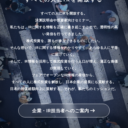
すべての人にIRを開放する。
決算説明会や投資家向けセミナー。
私たちは、IRに関する情報を正確に書き起こすことで、透明性の高
い発信を行ってきました。
株式投資を、誰もが参加できるものにしたい。
そんな想いで、IRに関する情報をわかりやすく、あらゆる人に平等
に届けていく。
そして、IR情報を活用して株式投資を行う人口が増え、適正な株価
が実現していく。
フェアでオープンなIR情報の発信から、
すべての人に株式投資を解放し、日本企業の成長にも貢献する。
日本の時価総額向上に貢献する。それが、私たちのミッションだ。
企業・IR担当者へのご案内