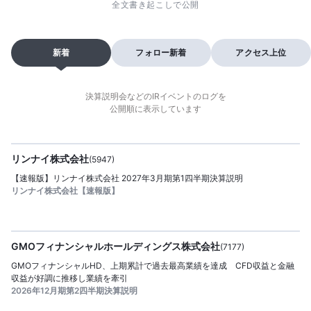
全文書き起こしで公開
新着
フォロー新着
アクセス上位
決算説明会などのIRイベントのログを
公開順に表示しています
2026/08/07
公開日：
提供
リンナイ株式会社
(
5947
)
【速報版】リンナイ株式会社 2027年3月期第1四半期決算説明
リンナイ株式会社【速報版】
2026/08/07
公開日：
提供
GMOフィナンシャルホールディングス株式会社
(
7177
)
GMOフィナンシャルHD、上期累計で過去最高業績を達成 CFD収益と金融
収益が好調に推移し業績を牽引
2026年12月期第2四半期決算説明