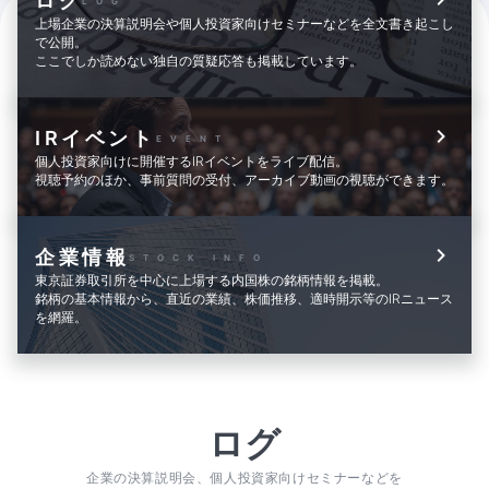
ログ
LOG
上場企業の決算説明会や個人投資家向けセミナーなどを全文書き起こし
で公開。
ここでしか読めない独自の質疑応答も掲載しています。
IRイベント
EVENT
個人投資家向けに開催するIRイベントをライブ配信。
視聴予約のほか、事前質問の受付、アーカイブ動画の視聴ができます。
企業情報
STOCK INFO
東京証券取引所を中心に上場する内国株の銘柄情報を掲載。
銘柄の基本情報から、直近の業績、株価推移、適時開示等のIRニュース
を網羅。
ログ
企業の決算説明会、個人投資家向けセミナーなどを