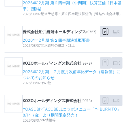
2026年12月期 第２四半期（中間期）決算短信〔日本基
準〕(連結)
配当予想等・第２四半期決算短信（連結作成会社用）
2026/08/07
株式会社船井総研ホールディングス
(
9757
)
2026年12月期 第２四半期決算概要書
開示資料の追加・訂正
2026/08/07
KOZOホールディングス株式会社
(
9973
)
2026年12月期 ７月度月次前年比データ（速報値）に
ついてのお知らせ
その他
2026/08/07
KOZOホールディングス株式会社
(
9973
)
YOASOBI×TACOBELLコラボメニュー「Y- BURRITO」
8/14（金）より期間限定発売！
PR情報等
2026/08/07