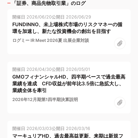
「
証券、商品先物取引業
」のログ
開催日
2026/06/20
公開日
2026/06/29
FUNDINNO、未上場株式市場のリスクマネーの循
環を加速し、新たな投資機会の創出を目指す
ログミー IR Meet 2026夏 出展企業対談
開催日
2026/04/30
公開日
2026/05/01
GMOフィナンシャルHD、四半期ベースで過去最高
業績を達成 CFD収益が前年比3.5倍に急拡大し、
業績全体を牽引
2026年12月期第1四半期決算説明
開催日
2026/03/03
公開日
2026/03/16
マーキュリアHD、過去最高益更新、来期は新規フ