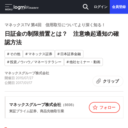
ログイン
会員登録
MENU
マネックスTV 第4回 信用取引についてより深く知る！
日証金の制限措置とは？ 注意喚起通知の確
認方法
#
その他
#
マネックス証券
#
日本証券金融
#
投資ノウハウ／マネーリテラシー
#
他社セミナー・動画
マネックスグループ株式会社
開催日
2015/07/27
クリップ
公開日
2017/01/17
マネックスグループ株式会社
（
8698
）
フォロー
東証プライム
証券、商品先物取引業