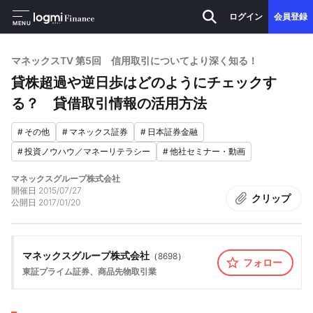
ログイン
会員登録
MENU
マネックスTV 第5回 信用取引についてより深く知る！
貸株超過や逆日歩はどのようにチェックす
る？ 貸借取引情報の活用方法
#
その他
#
マネックス証券
#
日本証券金融
#
投資ノウハウ／マネーリテラシー
#
他社セミナー・動画
マネックスグループ株式会社
開催日
2015/07/27
クリップ
公開日
2017/01/20
マネックスグループ株式会社
（
8698
）
フォロー
東証プライム
証券、商品先物取引業