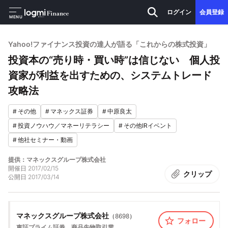
ログイン
会員登録
MENU
Yahoo!ファイナンス投資の達人が語る「これからの株式投資」
投資本の“売り時・買い時”は信じない 個人投
資家が利益を出すための、システムトレード
攻略法
#
その他
#
マネックス証券
#
中原良太
#
投資ノウハウ／マネーリテラシー
#
その他IRイベント
#
他社セミナー・動画
提供：マネックスグループ株式会社
開催日
2017/02/15
クリップ
公開日
2017/03/14
マネックスグループ株式会社
（
8698
）
フォロー
東証プライム
証券、商品先物取引業