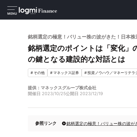
MENU
銘柄選定の極意！バリュー株の波がきた！日本株
銘柄選定のポイントは「変化」
の鍵となる建設的な対話とは
#
その他
#
マネックス証券
#
投資ノウハウ／マネーリテラ
提供：マネックスグループ株式会社
開催日
2023/10/25
公開日
2023/12/19
参照リンク
銘柄選定の極意！バリュー株の波が