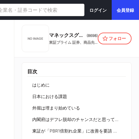
ログイン
会員登録
マネックスグループ株式会社
(
8698
)
フォロー
NO IMAGE
東証プライム
証券、商品先物取引業
目次
はじめに
日本における課題
外堀は埋まり始めている
内閣府はデフレ脱却のチャンスだと思っている
東証が「PBR1倍割れ企業」に改善を要請 資本コストや株価を意識した経営を!