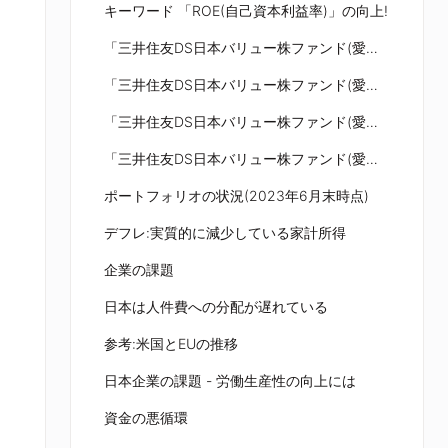
キーワード 「ROE(自己資本利益率)」の向上!
「三井住友DS日本バリュー株ファンド(愛称:黒潮)」のポイント
「三井住友DS日本バリュー株ファンド(愛称:黒潮)」 適正PBR評価モデル
「三井住友DS日本バリュー株ファンド(愛称:黒潮)」 組入銘柄のご紹介
「三井住友DS日本バリュー株ファンド(愛称:黒潮)」ポートフォリオの特性値
ポートフォリオの状況(2023年6月末時点)
デフレ:実質的に減少している家計所得
企業の課題
日本は人件費への分配が遅れている
参考:米国とEUの推移
日本企業の課題 - 労働生産性の向上には
資金の悪循環