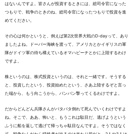
はないんですよ。皆さんが投資するときには、総司令官になった
つもりで、戦争のときのね、総司令官になったつもりで投資を進
めてください。
その心は何かというと、例えば第2次世界大戦のD-dayって、あり
ましたよね。ドーバー海峡を渡って、アメリカとかイギリスの軍
隊がドイツ軍の待ち構えているオマハビーチとかに上陸するわけ
ですよ。
株というのは、株式投資というのは、それと一緒です。そうする
と、投資したという、投資始めたという、さあ上陸するぞと言っ
た端から、もう向こうから、バンバン撃ってくるわけですよ。
だからどんどん兵隊さんがバタバタ倒れて死んでいくわけですよ
ね。そこで、ああ、怖いと、もうこれは駄目だ、逃げようという
ふうに船を返して逃げて帰っちゃ駄目なんですよ。そうではなく
て、戦争なんだから犠牲者が出るのは当たり前だと、2人や3人は