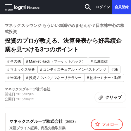
ログイン
会員登録
MENU
マネックスラウンジ もういい加減やめませんか？日本株中心の株
式投資
投資のプロが教える、決算発表から好業績企
業を見つける3つのポイント
#
その他
#
Market Hack（マーケットハック）
#
広瀬隆雄
#
マネックス証券
#
コンテクスチュアル・インベストメンツ
#
株
#
米国株
#
投資ノウハウ／マネーリテラシー
#
他社セミナー・動画
マネックスグループ株式会社
開催日
2015/02/09
クリップ
公開日
2015/06/25
マネックスグループ株式会社
（
8698
）
フォロー
東証プライム
証券、商品先物取引業