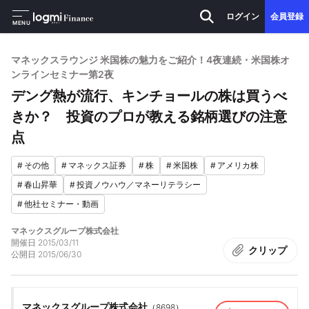
ログイン
会員登録
MENU
マネックスラウンジ 米国株の魅力をご紹介！4夜連続・米国株オ
ンラインセミナー第2夜
デング熱が流行、キンチョールの株は買うべ
きか？ 投資のプロが教える銘柄選びの注意
点
#
その他
#
マネックス証券
#
株
#
米国株
#
アメリカ株
#
春山昇華
#
投資ノウハウ／マネーリテラシー
#
他社セミナー・動画
マネックスグループ株式会社
開催日
2015/03/11
クリップ
公開日
2015/06/30
マネックスグループ株式会社
（
8698
）