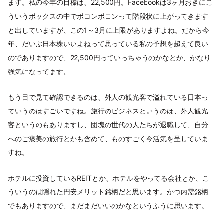
ます。私の今年の目標は、22,500円。Facebookは3ヶ月おきにこ
ういうボックスの中でボコンボコンって階段状に上がってきます
と出していますが、この1～3月に上限がありますよね。だから今
年、だいぶ日本株いいよねって思っている私の予想を超えて良い
のでありますので、22,500円っていっちゃうのかなとか、かなり
強気になってます。
もう目で見て確認できるのは、外人の観光客で溢れている日本っ
ていうのはすごいですね。旅行のビジネスというのは、外人観光
客というのもありますし、団塊の世代の人たちが退職して、自分
へのご褒美の旅行とかも含めて、ものすごく今活気を呈していま
すね。
ホテルに投資しているREITとか、ホテルをやってる会社とか、こ
ういうのは隠れた円安メリット銘柄だと思います。かつ内需銘柄
でもありますので、まだまだいいのかなというふうに思います。