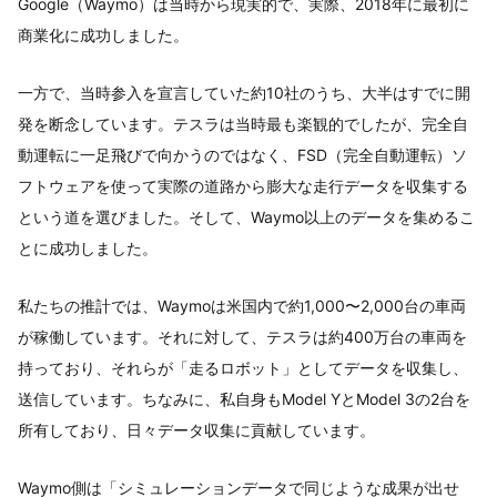
Google（Waymo）は当時から現実的で、実際、2018年に最初に
商業化に成功しました。
一方で、当時参入を宣言していた約10社のうち、大半はすでに開
発を断念しています。テスラは当時最も楽観的でしたが、完全自
動運転に一足飛びで向かうのではなく、FSD（完全自動運転）ソ
フトウェアを使って実際の道路から膨大な走行データを収集する
という道を選びました。そして、Waymo以上のデータを集めるこ
とに成功しました。
私たちの推計では、Waymoは米国内で約1,000〜2,000台の車両
が稼働しています。それに対して、テスラは約400万台の車両を
持っており、それらが「走るロボット」としてデータを収集し、
送信しています。ちなみに、私自身もModel YとModel 3の2台を
所有しており、日々データ収集に貢献しています。
Waymo側は「シミュレーションデータで同じような成果が出せ