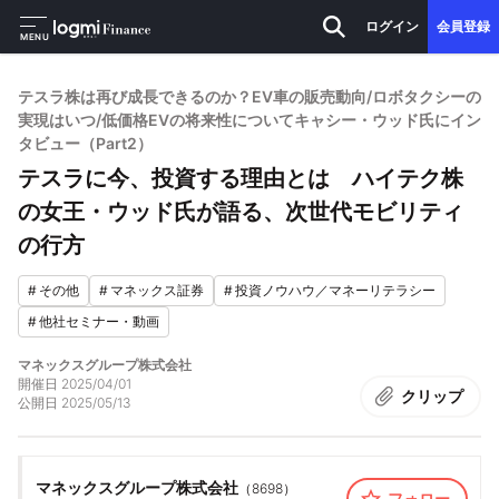
ログイン
会員登録
MENU
テスラ株は再び成長できるのか？EV車の販売動向/ロボタクシーの
実現はいつ/低価格EVの将来性についてキャシー・ウッド氏にイン
タビュー（Part2）
テスラに今、投資する理由とは ハイテク株
の女王・ウッド氏が語る、次世代モビリティ
の行方
#
その他
#
マネックス証券
#
投資ノウハウ／マネーリテラシー
#
他社セミナー・動画
マネックスグループ株式会社
開催日
2025/04/01
クリップ
公開日
2025/05/13
マネックスグループ株式会社
（
8698
）
フォロー