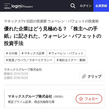
ログイン
会員登録
MENU
マネックスTV 伝説の投資家 ウォーレン・バフェットの投資術
優れた企業はどう見極める？ 「株主への手
紙」に記された、ウォーレン・バフェットの
投資手法
#
その他
#
マネックス証券
#
ウォーレン・バフェット
#
投資ノウハウ／マネーリテラシー
#
他社セミナー・動画
マネックスグループ株式会社
開催日
2014/12/02
クリップ
公開日
2016/10/25
マネックスグループ株式会社
（
8698
）
フォロー
東証プライム
証券、商品先物取引業