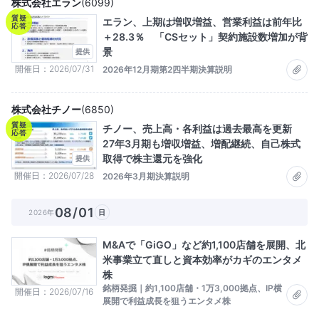
株式会社エラン
(
6099
)
質疑
エラン、上期は増収増益、営業利益は前年比
応答
＋28.3％ 「CSセット」契約施設数増加が背
景
提供
開催日
2026/07/31
2026年12月期第2四半期決算説明
株式会社チノー
(
6850
)
質疑
チノー、売上高・各利益は過去最高を更新
応答
27年3月期も増収増益、増配継続、自己株式
取得で株主還元を強化
提供
開催日
2026/07/28
2026年3月期決算説明
08/01
2026年
日
M&Aで「GiGO」など約1,100店舗を展開、北
米事業立て直しと資本効率がカギのエンタメ
株
銘柄発掘｜約1,100店舗・1万3,000拠点、IP横
開催日
2026/07/16
展開で利益成長を狙うエンタメ株