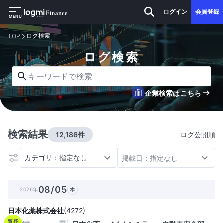
ログイン
会員登録
MENU
ログ検索
TOP
ログ検索
キーワードで検索
企業検索はこちら
検索結果
12,186件
ログ公開順
カテゴリ：指定なし
掲載日：指定なし
08/05
2026年
木
日本化薬株式会社
(
4272
)
質疑