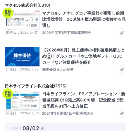
マクセル株式会社
(
6810
)
質疑
マクセル、アナログコア事業群が牽引し前期
応答
比増収増益 2Q以降も概ね堅調に推移する見
通し
提供
開催日
2026/07/31
2026年度第1四半期決算説明会
【2026年8月】株主優待の権利確定銘柄まと
め②｜グルメカードやご当地ギフト・QUO
カードなど注目優待を紹介
開催日
2026/07/22
株主優待まとめ記事
日本ライフライン株式会社
(
7575
)
質疑
日本ライフライン、EP／アブレーション・新
応答
領域好調で1Q売上高8.8％増 記念配当で配
当予想を81円へ上方修正
提供
開催日
2026/07/30
2027年3月期第1四半期決算説明
08/02
2026年
月