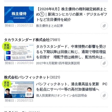
【2026年8月】株主優待の権利確定銘柄まと
め①｜新潟コシヒカリの新米・デジタルギフ
トなど注目優待を紹介
開催日
2026/07/22
株主優待まとめ記事
タカラスタンダード株式会社
(
7981
)
質疑
タカラスタンダード、中東情勢の影響を受け
応答
るも下期以降は回復に転じ、通期で増収増益
を目指す 増配予想は維持し、配当性向は約
提供
55％
開催日
2026/07/30
2027年3月期第1四半期決算説明
株式会社パシフィックネット
(
3021
)
質疑
パシフィックネット、過去最高益を更新 PC
応答
を起点にサーバー等の高付加価値領域へ
提供
個人投資家向けオンライン会社説明会
開催日
2026/07/23