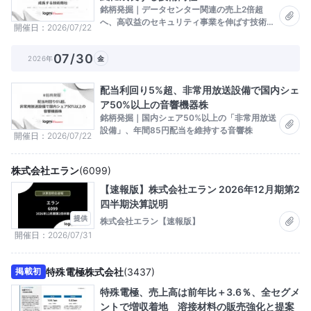
銘柄発掘｜データセンター関連の売上2倍超
へ、高収益のセキュリティ事業を伸ばす技術商
開催日
2026/07/22
社
07/30
2026年
金
配当利回り5%超、非常用放送設備で国内シェ
ア50%以上の音響機器株
銘柄発掘｜国内シェア50%以上の「非常用放送
設備」、年間85円配当を維持する音響株
開催日
2026/07/22
株式会社エラン
(
6099
)
【速報版】株式会社エラン 2026年12月期第2
四半期決算説明
提供
株式会社エラン【速報版】
開催日
2026/07/31
特殊電極株式会社
(
3437
)
掲載初
特殊電極、売上高は前年比＋3.6％、全セグメ
ントで増収着地 溶接材料の販売強化と提案