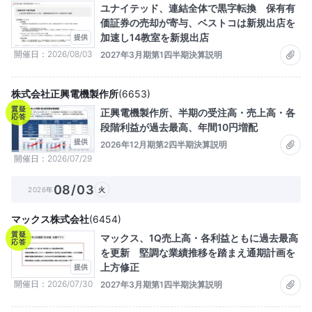
ユナイテッド、連結全体で黒字転換 保有有
価証券の売却が寄与、ベストコは新規出店を
加速し14教室を新規出店
提供
開催日
2026/08/03
2027年3月期第1四半期決算説明
株式会社正興電機製作所
(
6653
)
質疑
正興電機製作所、半期の受注高・売上高・各
応答
段階利益が過去最高、年間10円増配
提供
2026年12月期第2四半期決算説明
開催日
2026/07/29
08/03
2026年
火
マックス株式会社
(
6454
)
質疑
マックス、1Q売上高・各利益ともに過去最高
応答
を更新 堅調な業績推移を踏まえ通期計画を
上方修正
提供
開催日
2026/07/30
2027年3月期第1四半期決算説明