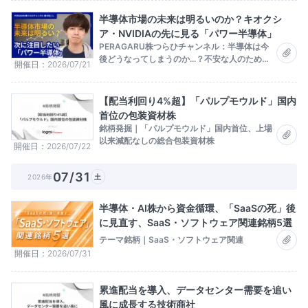
半導体市場の未来は明るいのか？キオクシ
ア・NVIDIAの先に見る「パワー半導体」
PERAGARU株つらひチャンネル：半導体は今
後どうなってしまうのか...？不安な人のために
開催日
2026/07/21
解説します。
【配当利回り4%超】「パルプモウルド」国内
首位の包装資材株
銘柄発掘｜「パルプモウルド」国内首位、上場
以来減配なしの総合包装資材株
開催日
2026/07/22
07/31
2026年
土
半導体・AI株から資金循環、「SaaSの死」後
に見直す、SaaS・ソフトウェア関連銘柄5選
テーマ銘柄｜SaaS・ソフトウェア関連
開催日
2026/07/31
累進配当を導入、データセンター需要を追い
風に成長する技術商社