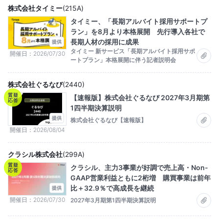
株式会社タイミー
(
215A
)
タイミー、「長期アルバイト採用サポートプ
ラン」を8月より本格展開 先行導入各社で
長期人材の採用に成果
提供
タイミー 新サービス「長期アルバイト採用サポ
開催日
2026/07/30
ートプラン」本格展開に伴う記者説明会
株式会社ぐるなび
(
2440
)
質疑
【速報版】株式会社ぐるなび 2027年3月期第
応答
1四半期決算説明
提供
株式会社ぐるなび【速報版】
開催日
2026/08/04
クラシル株式会社
(
299A
)
質疑
クラシル、主力3事業が好調で売上高・Non-
応答
GAAP営業利益ともに2桁増 購買事業は前年
比＋32.9％で高成長を継続
提供
開催日
2026/07/30
2027年3月期第1四半期決算説明