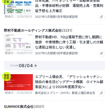
日本化薬、バイオシミラー・自動車安全部
応答
品・半導体材料が好調 通期売上高・営業利
益予想を上方修正
提供
開催日
2026/08/03
2027年3月期第1四半期決算説明
野村不動産ホールディングス株式会社
(
3231
)
野村不動産HD、1Qは通期予想に対し順調に
進捗 中東情勢に伴う工期・引き渡しの大幅
な遅延は発生しない見通し
提供
開催日
2026/07/30
2027年3月期第1四半期決算説明
08/04
2026年
水
質疑
エブリー上場会見、「デリッシュキッチン」
応答
独自の食生活ビッグデータ構築 ロイヤル顧
客拡大により2026年度黒字化へ
開催日
2026/08/04
株式会社エブリー（607A）新規上場記者会見
SUMINOE株式会社
(
3501
)