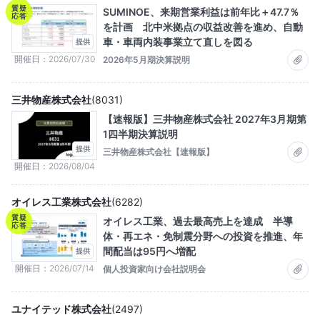
質疑
SUMINOE、来期営業利益は前年比＋47.7％
応答
を計画 北中米拠点の収益改善を進め、自動
車・車両内装事業立て直しを図る
提供
開催日
2026/07/30
2026年5月期決算説明
三井物産株式会社
(
8031
)
【速報版】三井物産株式会社 2027年3月期第
1四半期決算説明
提供
三井物産株式会社【速報版】
開催日
2026/08/04
オイレス工業株式会社
(
6282
)
質疑
オイレス工業、過去最高売上を達成 半導
応答
体・再エネ・免制震分野への投資を推進、年
間配当は95円へ増配
提供
開催日
2026/07/14
個人投資家向け会社説明会
ユナイテッド株式会社
(
2497
)