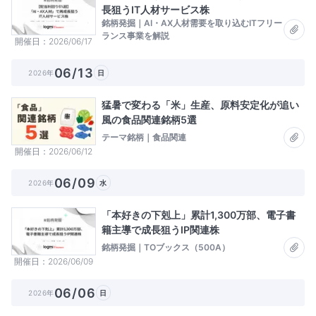
長狙うIT人材サービス株
銘柄発掘｜AI・AX人材需要を取り込むITフリー
ランス事業を解説
開催日
2026/06/17
06/13
2026年
日
猛暑で変わる「米」生産、原料安定化が追い
風の食品関連銘柄5選
テーマ銘柄｜食品関連
開催日
2026/06/12
06/09
2026年
水
「本好きの下剋上」累計1,300万部、電子書
籍主導で成長狙うIP関連株
銘柄発掘｜TOブックス（500A）
開催日
2026/06/09
06/06
2026年
日