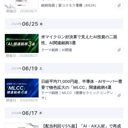
銘柄発掘｜新コスモス電機（6824）
開催日
2026/06/11
06/25
2026年
金
米マイクロン好決算で見えたAI投資の二面
性、AI関連銘柄3選
テーマ銘柄｜AI関連
開催日
2026/06/27
06/19
2026年
土
日経平均71,000円超、半導体・AIサーバー需
要で物色拡大の「MLCC」関連銘柄4選
テーマ銘柄｜MLCC（積層セラミックコンデン
サ）
開催日
2026/06/19
06/17
2026年
木
【配当利回り5%超】「AI・AX人材」で再成