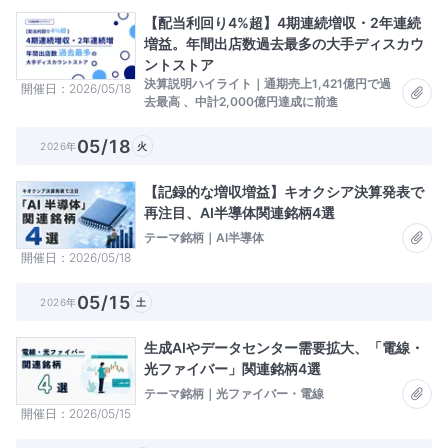
【配当利回り4%超】4期連続増収・2年連続
増益。年間出店数過去最多の大手ディスカウ
ントストア
決算説明ハイライト｜通期売上1,421億円で過
開催日
2026/05/18
去最高 、中計2,000億円達成に前進
05/18
2026年
火
【記録的な増収増益】キオクシア決算発表で
再注目、AI半導体関連銘柄4選
テーマ銘柄｜AI半導体
開催日
2026/05/18
05/15
2026年
土
生成AIやデータセンター需要拡大、「電線・
光ファイバー」関連銘柄4選
テーマ銘柄｜光ファイバー・電線
開催日
2026/05/15