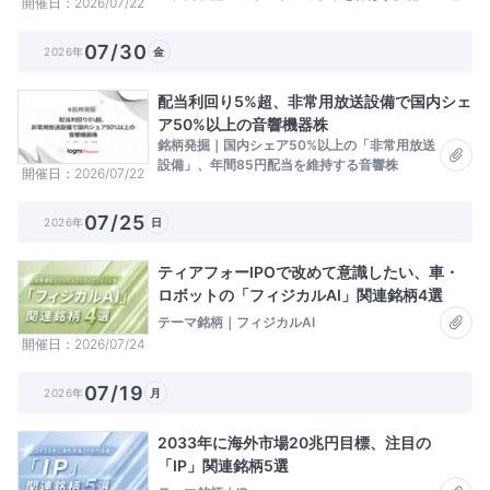
開催日
2026/07/22
社
07/30
2026年
金
配当利回り5%超、非常用放送設備で国内シェ
ア50%以上の音響機器株
銘柄発掘｜国内シェア50%以上の「非常用放送
設備」、年間85円配当を維持する音響株
開催日
2026/07/22
07/25
2026年
日
ティアフォーIPOで改めて意識したい、車・
ロボットの「フィジカルAI」関連銘柄4選
テーマ銘柄｜フィジカルAI
開催日
2026/07/24
07/19
2026年
月
2033年に海外市場20兆円目標、注目の
「IP」関連銘柄5選