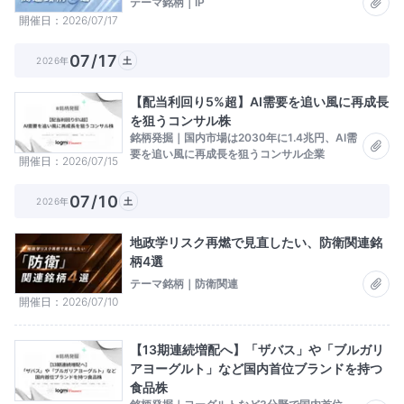
テーマ銘柄｜IP
開催日
2026/07/17
07/17
2026年
土
【配当利回り5%超】AI需要を追い風に再成長
を狙うコンサル株
銘柄発掘｜国内市場は2030年に1.4兆円、AI需
要を追い風に再成長を狙うコンサル企業
開催日
2026/07/15
07/10
2026年
土
地政学リスク再燃で見直したい、防衛関連銘
柄4選
テーマ銘柄｜防衛関連
開催日
2026/07/10
【13期連続増配へ】「ザバス」や「ブルガリ
アヨーグルト」など国内首位ブランドを持つ
食品株