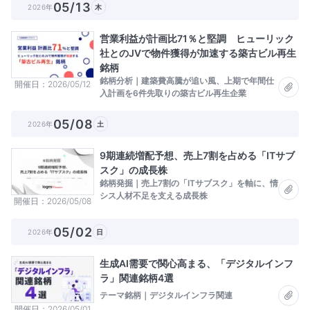
05/13
2026年
木
営業利益が計画比71％と堅調 ヒューリック
社とのJVで物件獲得が加速する築古ビル再生
銘柄
銘柄分析｜建築費高騰が追い風、上期で年間仕
開催日
2026/05/12
入計画を6件先取りの築古ビル再生企業
05/08
2026年
土
9期連続増配予想、売上7割を占める「ITサブ
スク」の成長株
銘柄発掘｜売上7割の「ITサブスク」を軸に、情
シス人材不足を支える成長株
開催日
2026/05/08
05/02
2026年
日
生成AI需要で関心高まる、「デジタルインフ
ラ」関連銘柄4選
テーマ銘柄｜デジタルインフラ関連
開催日
2026/05/01