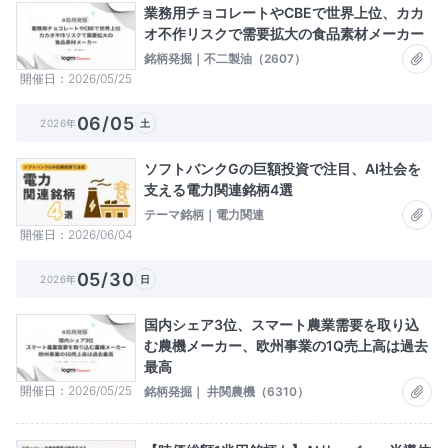
業務用チョコレートやCBEで世界上位、カカ
オ不作リスクで需要拡大の食品素材メーカー
銘柄発掘｜不二製油（2607）
開催日
2026/05/25
06/05
2026年
土
ソフトバンクGの巨額投資で注目、AI社会を
支える電力関連銘柄4選
テーマ銘柄｜電力関連
開催日
2026/06/04
05/30
2026年
日
国内シェア3位、スマート農業需要を取り込
む農機メーカー、欧州事業の1Q売上高は過去
最高
開催日
2026/05/25
銘柄発掘｜ 井関農機（6310）