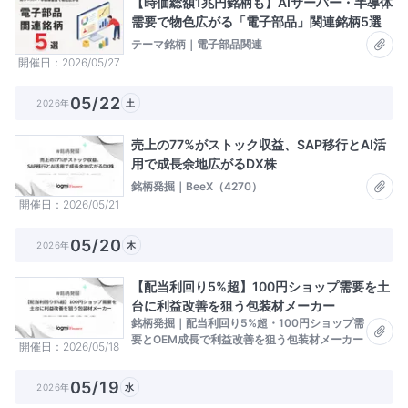
【時価総額1兆円銘柄も】AIサーバー・半導体
需要で物色広がる「電子部品」関連銘柄5選
テーマ銘柄｜電子部品関連
開催日
2026/05/27
05/22
2026年
土
売上の77%がストック収益、SAP移行とAI活
用で成長余地広がるDX株
銘柄発掘｜BeeX（4270）
開催日
2026/05/21
05/20
2026年
木
【配当利回り5%超】100円ショップ需要を土
台に利益改善を狙う包装材メーカー
銘柄発掘｜配当利回り5%超・100円ショップ需
要とOEM成長で利益改善を狙う包装材メーカー
開催日
2026/05/18
05/19
2026年
水