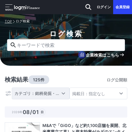
ログイン
会員登録
MENU
ログ検索
TOP
ログ検索
キーワードで検索
企業検索はこちら
検索結果
125件
ログ公開順
カテゴリ：銘柄発掘・テーマ
掲載日：指定なし
08/01
2026年
日
M&Aで「GiGO」など約1,100店舗を展開、北
米事業立て直しと資本効率がカギのエンタメ