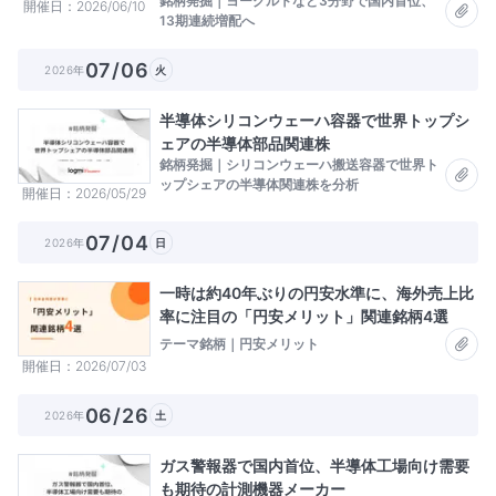
銘柄発掘｜ヨーグルトなど3分野で国内首位、
開催日
2026/06/10
13期連続増配へ
07/06
2026年
火
半導体シリコンウェーハ容器で世界トップシ
ェアの半導体部品関連株
銘柄発掘｜シリコンウェーハ搬送容器で世界ト
ップシェアの半導体関連株を分析
開催日
2026/05/29
07/04
2026年
日
一時は約40年ぶりの円安水準に、海外売上比
率に注目の「円安メリット」関連銘柄4選
テーマ銘柄｜円安メリット
開催日
2026/07/03
06/26
2026年
土
ガス警報器で国内首位、半導体工場向け需要
も期待の計測機器メーカー