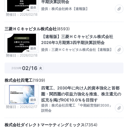
半期決算説明会
提供
提供：株式会社鈴木【速報版】
開催日
2026/02/18
三菱ＨＣキャピタル株式会社
(
8593
)
【速報版】三菱ＨＣキャピタル株式会社
2026年3月期第3四半期決算説明会
提供
提供：三菱ＨＣキャピタル株式会社【速報版】
開催日
2026/02/18
02/16
2026年
火
株式会社四電工
(
1939
)
四電工、2030年に向け人的資本強化と首都
圏・関西圏の収益力強化を推進、株主還元の
拡充を掲げROE10.0％を目指す
提供
提供：株式会社四電工 「中期経営指針2030」
開催日
2026/02/17
説明会
株式会社ダイレクトマーケティングミックス
(
7354
)