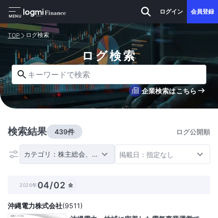
ログイン
会員登録
MENU
ログ検索
TOP
ログ検索
キーワードで検索
企業検索はこちら
検索結果
439件
ログ公開順
カテゴリ：株主総会、その他IRイベント
掲載日：指定なし
04/02
2026年
金
沖縄電力株式会社
(
9511
)