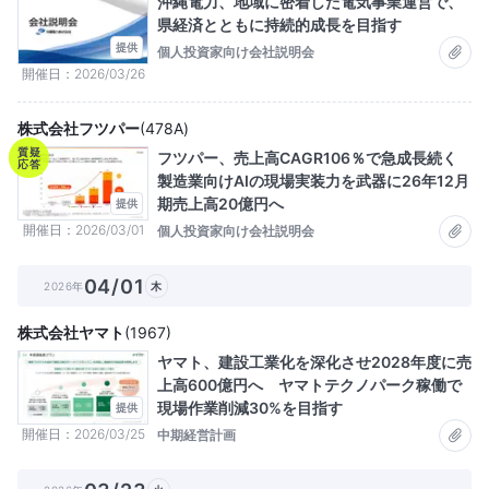
沖縄電力、地域に密着した電気事業運営で、
県経済とともに持続的成長を目指す
提供
個人投資家向け会社説明会
開催日
2026/03/26
株式会社フツパー
(
478A
)
質疑
フツパー、売上高CAGR106％で急成長続く
応答
製造業向けAIの現場実装力を武器に26年12月
期売上高20億円へ
提供
開催日
2026/03/01
個人投資家向け会社説明会
04/01
2026年
木
株式会社ヤマト
(
1967
)
ヤマト、建設工業化を深化させ2028年度に売
上高600億円へ ヤマトテクノパーク稼働で
現場作業削減30%を目指す
提供
開催日
2026/03/25
中期経営計画