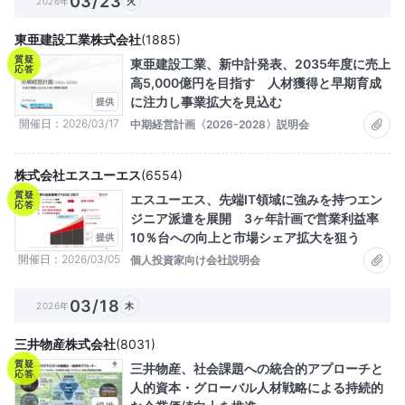
03/23
2026年
火
東亜建設工業株式会社
(
1885
)
質疑
東亜建設工業、新中計発表、2035年度に売上
応答
高5,000億円を目指す 人材獲得と早期育成
に注力し事業拡大を見込む
提供
開催日
2026/03/17
中期経営計画〈2026-2028〉説明会
株式会社エスユーエス
(
6554
)
質疑
エスユーエス、先端IT領域に強みを持つエン
応答
ジニア派遣を展開 3ヶ年計画で営業利益率
10％台への向上と市場シェア拡大を狙う
提供
開催日
2026/03/05
個人投資家向け会社説明会
03/18
2026年
木
三井物産株式会社
(
8031
)
質疑
三井物産、社会課題への統合的アプローチと
応答
人的資本・グローバル人材戦略による持続的