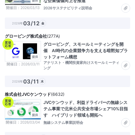
な企業価値向上を推進
提供
開催日
2026/03/13
2026サステナビリティ説明会
03/12
2026年
金
グロービング株式会社
(
277A
)
質疑
グロービング、スモールミーティングを開
応答
催 AI時代の企業競争力を支える暗黙知プラ
ットフォーム構想
提供
アナリスト・機関投資家向けスモールミーティ
開催日
2026/03/11
ング
03/11
2026年
木
株式会社JVCケンウッド
(
6632
)
質疑
JVCケンウッド、利益ドライバーの無線シス
応答
テム事業で北米公共安全市場シェア10%目指
す ハイブリッド領域も開拓へ
提供
開催日
2026/03/04
無線システム事業説明会