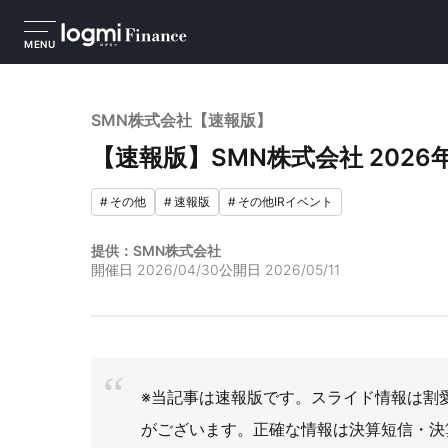
MENU
SMN株式会社【速報版】
【速報版】SMN株式会社 2026
#
その他
#
速報版
#
その他IRイベント
提供：SMN株式会社
開催日
2026/04/30
公開日
2026/05/11
※当記事は速報版です。スライド情報は割
がございます。正確な情報は決算短信・決