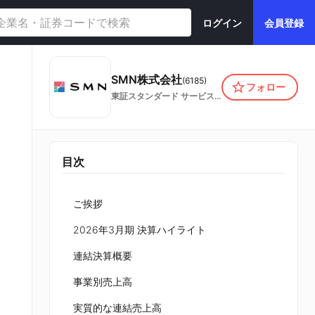
ログイン
会員登録
SMN株式会社
(
6185
)
フォロー
東証スタンダード
サービス業
目次
ご挨拶
2026年3月期 決算ハイライト
連結決算概要
事業別売上高
実質的な連結売上高