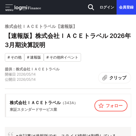
ログイン
会員登録
MENU
株式会社ＩＡＣＥトラベル【速報版】
【速報版】株式会社ＩＡＣＥトラベル 2026年
3月期決算説明
#
その他
#
速報版
#
その他IRイベント
提供：株式会社ＩＡＣＥトラベル
開催日
2026/05/14
クリップ
公開日
2026/05/14
株式会社ＩＡＣＥトラベル
（
343A
）
フォロー
東証スタンダード
サービス業
※当記事は速報版です。スライド情報は割愛している