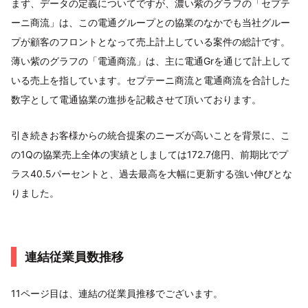
まず、データの定義についてですが、濃い紫のグラフの「セプテ
ーニ商流」は、この電通グループとの協業のなかでも当社グルー
プが顧客のフロントとなって売上計上している案件の総計です。
薄い紫のグラフの「電通商流」は、主に電通Grを通じて計上して
いる売上を指しています。セプテーニ商流と電通商流を合計した
数字として電通協業の進捗を記載させて頂いております。
引き続きお客様からの統合提案のニーズが高いことを背景に、こ
の1Qの協業売上全体の実績としましては172.7億円、前期比でプ
ラス40.5パーセントと、過去最高を大幅に更新する強い伸びとな
りました。
連結従業員数推移
11ページ目は、連結の従業員推移でございます。