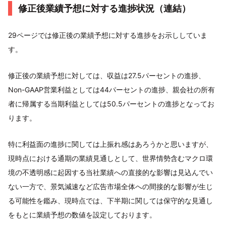
修正後業績予想に対する進捗状況（連結）
29ページでは修正後の業績予想に対する進捗をお示ししていま
す。
修正後の業績予想に対しては、収益は27.5パーセントの進捗、
Non-GAAP営業利益としては44パーセントの進捗、親会社の所有
者に帰属する当期利益としては50.5パーセントの進捗となってお
ります。
特に利益面の進捗に関しては上振れ感はあろうかと思いますが、
現時点における通期の業績見通しとして、世界情勢含むマクロ環
境の不透明感に起因する当社業績への直接的な影響は見込んでい
ない一方で、景気減速など広告市場全体への間接的な影響が生じ
る可能性を鑑み、現時点では、下半期に関しては保守的な見通し
をもとに業績予想の数値を設定しております。