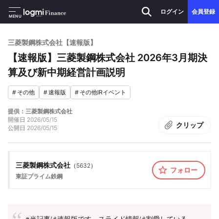
ログイン
会員登録
MENU
三菱製鋼株式会社【速報版】
【速報版】三菱製鋼株式会社 2026年3月期決
算及び新中期経営計画説明
#
その他
#
速報版
#
その他IRイベント
提供：三菱製鋼株式会社
開催日
2026/05/15
クリップ
公開日
2026/05/15
三菱製鋼株式会社
（
5632
）
フォロー
東証プライム
鉄鋼
※当記事は速報版です。スライド情報は割愛している