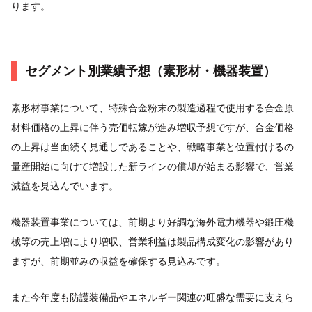
ります。
セグメント別業績予想（素形材・機器装置）
素形材事業について、特殊合金粉末の製造過程で使用する合金原
材料価格の上昇に伴う売価転嫁が進み増収予想ですが、合金価格
の上昇は当面続く見通しであることや、戦略事業と位置付けるの
量産開始に向けて増設した新ラインの償却が始まる影響で、営業
減益を見込んでいます。
機器装置事業については、前期より好調な海外電力機器や鍛圧機
械等の売上増により増収、営業利益は製品構成変化の影響があり
ますが、前期並みの収益を確保する見込みです。
また今年度も防護装備品やエネルギー関連の旺盛な需要に支えら