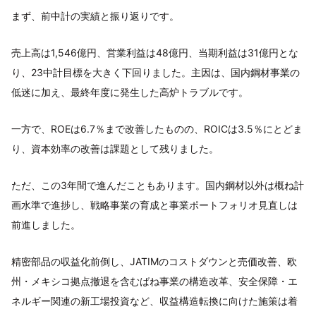
まず、前中計の実績と振り返りです。
売上高は1,546億円、営業利益は48億円、当期利益は31億円とな
り、23中計目標を大きく下回りました。主因は、国内鋼材事業の
低迷に加え、最終年度に発生した高炉トラブルです。
一方で、ROEは6.7％まで改善したものの、ROICは3.5％にとどま
り、資本効率の改善は課題として残りました。
ただ、この3年間で進んだこともあります。国内鋼材以外は概ね計
画水準で進捗し、戦略事業の育成と事業ポートフォリオ見直しは
前進しました。
精密部品の収益化前倒し、JATIMのコストダウンと売価改善、欧
州・メキシコ拠点撤退を含むばね事業の構造改革、安全保障・エ
ネルギー関連の新工場投資など、収益構造転換に向けた施策は着