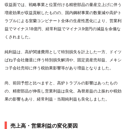
収益面では、戦略事業と位置付ける精密部品の量産立上げに伴う
増産効果が収益貢献したものの、国内鋼材事業の数量減や高炉ト
ラブルによる室蘭コンビナート全体の生産性悪化により、営業利
益でマイナス18億円、経常利益でマイナス9億円の減益を余儀な
くされました。
純利益は、高炉関連費用として特別損失を計上した一方、ドイツ
ばね子会社撤退に伴う特別損失解消や、固定資産売却益、メキシ
コ子会社売却に伴う税効果影響等があり増益となりました。
尚、前回予想と比べますと、高炉トラブルの影響はあったもの
の、精密部品が伸長し営業利益は良化、為替差益の上振れや税効
果の影響もあり、経常利益・当期純利益も良化しました。
売上高・営業利益の変化要因