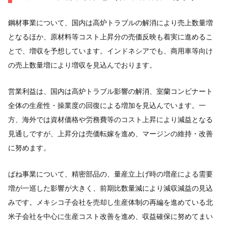
鋼材事業について、国内は高炉トラブルの解消により売上数量増
となるほか、原材料等コスト上昇分の売価反映も着実に進めるこ
とで、増収を予想しています。インドネシアでも、商用車等向け
の売上数量増により増収を見込んでおります。
営業利益は、国内は高炉トラブル影響の解消、室蘭コンビナート
全体の生産性・操業度の回復による増加を見込んでいます。一
方、海外では資材価格や労務費等のコスト上昇により減益となる
見通しですが、上昇分は売価転嫁を進め、マージンの維持・改善
に努めます。
ばね事業について、精密部品の、量産立上げ時の増産による需要
増が一巡した影響が大きく、前期比数量減により減収減益の見込
みです。メキシコ子会社を売却し生産体制の再編を進めている北
米子会社を中心に生産コスト改善を進め、収益確保に努めてまい