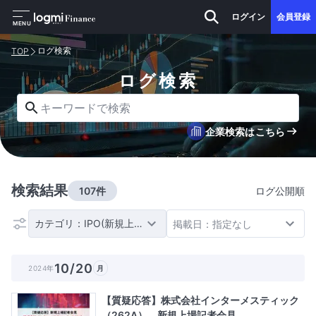
ログイン
会員登録
MENU
ログ検索
TOP
ログ検索
キーワードで検索
企業検索はこちら
検索結果
107件
ログ公開順
カテゴリ：IPO(新規上場)
掲載日：指定なし
10/20
2024年
月
【質疑応答】株式会社インターメスティック
（262A） 新規上場記者会見