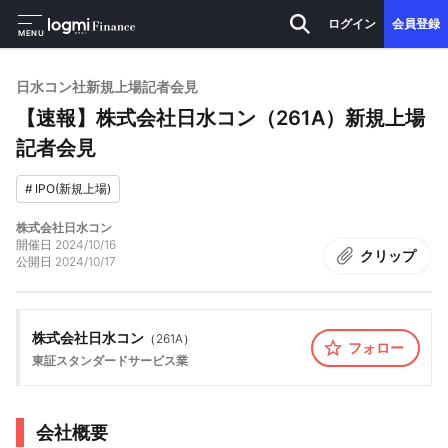
ログイン
会員登録
MENU
日水コン社新規上場記者会見
【速報】株式会社日水コン（261A）新規上場
記者会見
#
IPO(新規上場)
株式会社日水コン
開催日
2024/10/16
クリップ
公開日
2024/10/17
株式会社日水コン
（
261A
）
フォロー
東証スタンダード
サービス業
会社概要