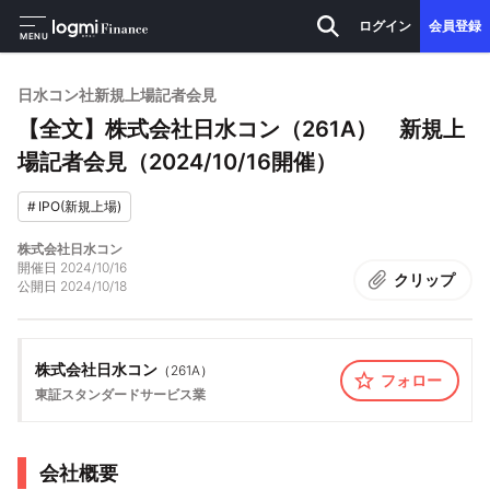
ログイン
会員登録
MENU
日水コン社新規上場記者会見
【全文】株式会社日水コン（261A） 新規上
場記者会見（2024/10/16開催）
#
IPO(新規上場)
株式会社日水コン
開催日
2024/10/16
クリップ
公開日
2024/10/18
株式会社日水コン
（
261A
）
フォロー
東証スタンダード
サービス業
会社概要