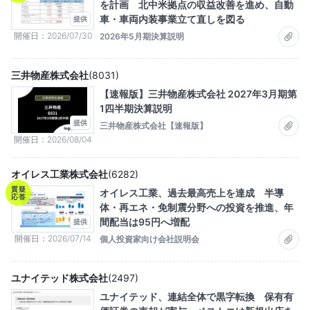
を計画 北中米拠点の収益改善を進め、自動
車・車両内装事業立て直しを図る
提供
開催日
2026/07/30
2026年5月期決算説明
三井物産株式会社
(
8031
)
【速報版】三井物産株式会社 2027年3月期第
1四半期決算説明
提供
三井物産株式会社【速報版】
開催日
2026/08/04
オイレス工業株式会社
(
6282
)
質疑
オイレス工業、過去最高売上を達成 半導
応答
体・再エネ・免制震分野への投資を推進、年
間配当は95円へ増配
提供
開催日
2026/07/14
個人投資家向け会社説明会
ユナイテッド株式会社
(
2497
)
ユナイテッド、連結全体で黒字転換 保有有