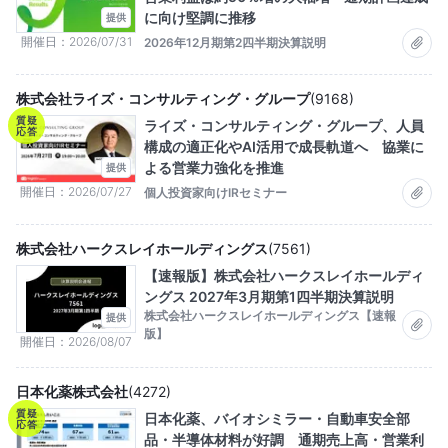
に向け堅調に推移
提供
開催日
2026/07/31
2026年12月期第2四半期決算説明
株式会社ライズ・コンサルティング・グループ
(
9168
)
質疑
ライズ・コンサルティング・グループ、人員
応答
構成の適正化やAI活用で成長軌道へ 協業に
よる営業力強化を推進
提供
開催日
2026/07/27
個人投資家向けIRセミナー
株式会社ハークスレイホールディングス
(
7561
)
【速報版】株式会社ハークスレイホールディ
ングス 2027年3月期第1四半期決算説明
株式会社ハークスレイホールディングス【速報
提供
版】
開催日
2026/08/07
日本化薬株式会社
(
4272
)
質疑
日本化薬、バイオシミラー・自動車安全部
応答
品・半導体材料が好調 通期売上高・営業利