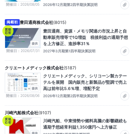
開催日
2026/08/05
2026年12月期第2四半期決算説明
豊田通商株式会社
(
8015
)
掲載初
質疑
豊田通商、資源・メモリ関連の市況上昇と自
応答
動車販売増等で1Q増益 税後利益の通期予想
を上方修正、進捗率31％
提供
開催日
2026/07/31
2027年3月期第1四半期決算説明
クリエートメディック株式会社
(
5187
)
クリエートメディック、シリコーン製カテー
テルを展開 国内販売と新製品が堅調で売上
高は前年比5.6％増、増配予定
提供
開催日
2026/08/06
2026年12月期第2四半期決算説明
川崎汽船株式会社
(
9107
)
質疑
川崎汽船、中東情勢や燃料高騰の影響継続も
応答
通期予想経常利益1,350億円へ上方修正
提供