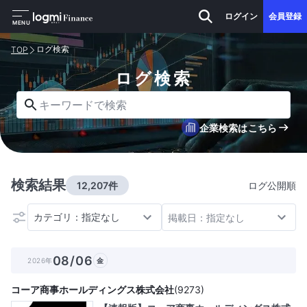
ログイン
会員登録
MENU
ログ検索
TOP
ログ検索
キーワードで検索
企業検索はこちら
検索結果
12,207件
ログ公開順
カテゴリ：指定なし
掲載日：指定なし
08/06
2026年
金
コーア商事ホールディングス株式会社
(
9273
)