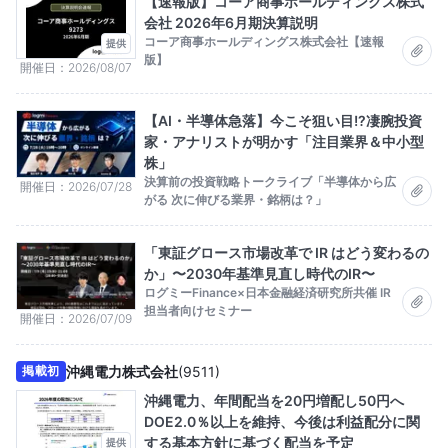
【速報版】コーア商事ホールディングス株式
会社 2026年6月期決算説明
コーア商事ホールディングス株式会社【速報
提供
版】
開催日
2026/08/07
【AI・半導体急落】今こそ狙い目!?凄腕投資
家・アナリストが明かす「注目業界＆中小型
株」
決算前の投資戦略トークライブ「半導体から広
開催日
2026/07/28
がる 次に伸びる業界・銘柄は？」
「東証グロース市場改革で IR はどう変わるの
か」〜2030年基準見直し時代のIR〜
ログミーFinance×日本金融経済研究所共催 IR
担当者向けセミナー
開催日
2026/07/09
沖縄電力株式会社
(
9511
)
掲載初
沖縄電力、年間配当を20円増配し50円へ
DOE2.0％以上を維持、今後は利益配分に関
する基本方針に基づく配当を予定
提供