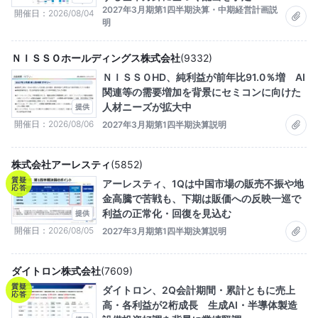
2027年3月期第1四半期決算・中期経営計画説
開催日
2026/08/04
明
ＮＩＳＳＯホールディングス株式会社
(
9332
)
ＮＩＳＳＯHD、純利益が前年比91.0％増 AI
関連等の需要増加を背景にセミコンに向けた
人材ニーズが拡大中
提供
開催日
2026/08/06
2027年3月期第1四半期決算説明
株式会社アーレスティ
(
5852
)
質疑
アーレスティ、1Qは中国市場の販売不振や地
応答
金高騰で苦戦も、下期は販価への反映一巡で
利益の正常化・回復を見込む
提供
開催日
2026/08/05
2027年3月期第1四半期決算説明
ダイトロン株式会社
(
7609
)
質疑
ダイトロン、2Q会計期間・累計ともに売上
応答
高・各利益が2桁成長 生成AI・半導体製造