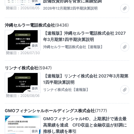
設備投資好調を背景に業績堅調
提供
開催日
2026/08/05
2026年12月期第2四半期決算説明
沖縄セルラー電話株式会社
(
9436
)
【速報版】沖縄セルラー電話株式会社 2027
年3月期第1四半期決算説明
提供
沖縄セルラー電話株式会社【速報版】
開催日
2026/07/30
リンナイ株式会社
(
5947
)
【速報版】リンナイ株式会社 2027年3月期第
1四半期決算説明
提供
リンナイ株式会社【速報版】
開催日
2026/08/06
GMOフィナンシャルホールディングス株式会社
(
7177
)
GMOフィナンシャルHD、上期累計で過去最
高業績を達成 CFD収益と金融収益が好調に
推移し業績を牽引
提供