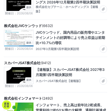
ングス 2026年12月期第2四半期決算説明
株式会社セプテーニ・ホールディングス【速報
提供
版】
開催日
2026/08/06
株式会社JVCケンウッド
(
6632
)
JVCケンウッド、国内用品の販売増やエンタ
テインメントの好調等により売上収益は前期
比+10.7%の増収
提供
開催日
2026/08/04
2027年3月期第1四半期決算説明
スカパーJSAT株式会社
(
9412
)
【速報版】スカパーJSAT株式会社 2027年3
月期第1四半期決算説明
提供
スカパーJSAT株式会社【速報版】
開催日
2026/08/06
株式会社インフォマート
(
2492
)
質疑
インフォマート、売上高は前年比2桁成長、
応答
営業利益は約50％増の大幅増 通期計画達成