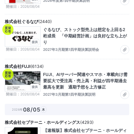
2026年度第1四半期決算説明
開催日
2026/08/04
株式会社ぐるなび
(
2440
)
質疑
ぐるなび、ストック型売上は想定を上回る2
応答
桁成長 「中期経営計画」は良好な立ち上が
り
提供
開催日
2026/08/04
2027年3月期第1四半期決算説明会
株式会社FUJI
(
6134
)
質疑
FUJI、AIサーバー関連やスマホ・車載向け需
応答
要拡大で受注高・売上高・利益が四半期過去
最高を更新 通期予想を上方修正
提供
開催日
2026/08/04
2027年3月期第1四半期決算説明
08/05
2026年
木
株式会社セプテーニ・ホールディングス
(
4293
)
【速報版】株式会社セプテーニ・ホールディ