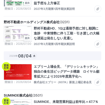
益予想を上方修正
提供
開催日
2026/08/03
2027年3月期第1四半期決算説明
野村不動産ホールディングス株式会社
(
3231
)
野村不動産HD、1Qは通期予想に対し順調に
進捗 中東情勢に伴う工期・引き渡しの大幅
な遅延は発生しない見通し
提供
開催日
2026/07/30
2027年3月期第1四半期決算説明
08/04
2026年
水
質疑
エブリー上場会見、「デリッシュキッチン」
応答
独自の食生活ビッグデータ構築 ロイヤル顧
客拡大により2026年度黒字化へ
開催日
2026/08/04
株式会社エブリー（607A）新規上場記者会見
SUMINOE株式会社
(
3501
)
質疑
SUMINOE、来期営業利益は前年比＋47.7％
応答