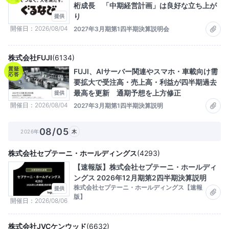
桁成長 「中期経営計画」は良好な立ち上が
り
提供
開催日
2026/08/04
2027年3月期第1四半期決算説明会
株式会社FUJI
(
6134
)
質疑
FUJI、AIサーバー関連やスマホ・車載向け需
応答
要拡大で受注高・売上高・利益が四半期過去
最高を更新 通期予想を上方修正
提供
開催日
2026/08/04
2027年3月期第1四半期決算説明
08/05
2026年
木
株式会社セプテーニ・ホールディングス
(
4293
)
【速報版】株式会社セプテーニ・ホールディ
ングス 2026年12月期第2四半期決算説明
株式会社セプテーニ・ホールディングス【速報
提供
版】
開催日
2026/08/06
株式会社JVCケンウッド
(
6632
)