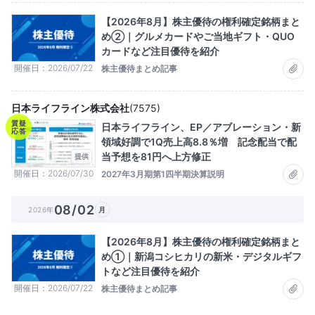
【2026年8月】株主優待の権利確定銘柄まと
め②｜グルメカードやご当地ギフト・QUO
カードなど注目優待を紹介
開催日
2026/07/22
株主優待まとめ記事
日本ライフライン株式会社
(
7575
)
質疑
日本ライフライン、EP／アブレーション・新
応答
領域好調で1Q売上高8.8％増 記念配当で配
当予想を81円へ上方修正
提供
開催日
2026/07/30
2027年3月期第1四半期決算説明
08/02
2026年
月
【2026年8月】株主優待の権利確定銘柄まと
め①｜新潟コシヒカリの新米・デジタルギフ
トなど注目優待を紹介
開催日
2026/07/22
株主優待まとめ記事