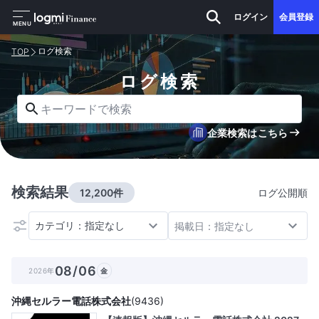
ログイン
会員登録
MENU
ログ検索
TOP
ログ検索
キーワードで検索
企業検索はこちら
検索結果
12,200件
ログ公開順
カテゴリ：指定なし
掲載日：指定なし
08/06
2026年
金
沖縄セルラー電話株式会社
(
9436
)