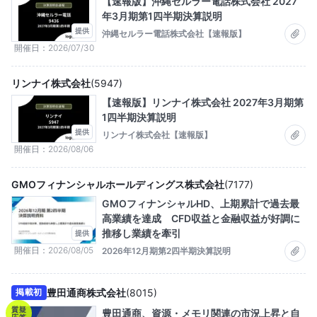
【速報版】沖縄セルラー電話株式会社 2027
年3月期第1四半期決算説明
提供
沖縄セルラー電話株式会社【速報版】
開催日
2026/07/30
リンナイ株式会社
(
5947
)
【速報版】リンナイ株式会社 2027年3月期第
1四半期決算説明
提供
リンナイ株式会社【速報版】
開催日
2026/08/06
GMOフィナンシャルホールディングス株式会社
(
7177
)
GMOフィナンシャルHD、上期累計で過去最
高業績を達成 CFD収益と金融収益が好調に
推移し業績を牽引
提供
開催日
2026/08/05
2026年12月期第2四半期決算説明
豊田通商株式会社
(
8015
)
掲載初
質疑
豊田通商、資源・メモリ関連の市況上昇と自
応答