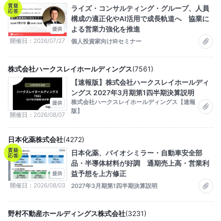
質疑
ライズ・コンサルティング・グループ、人員
応答
構成の適正化やAI活用で成長軌道へ 協業に
よる営業力強化を推進
提供
開催日
2026/07/27
個人投資家向けIRセミナー
株式会社ハークスレイホールディングス
(
7561
)
【速報版】株式会社ハークスレイホールディ
ングス 2027年3月期第1四半期決算説明
株式会社ハークスレイホールディングス【速報
提供
版】
開催日
2026/08/07
日本化薬株式会社
(
4272
)
質疑
日本化薬、バイオシミラー・自動車安全部
応答
品・半導体材料が好調 通期売上高・営業利
益予想を上方修正
提供
開催日
2026/08/03
2027年3月期第1四半期決算説明
野村不動産ホールディングス株式会社
(
3231
)