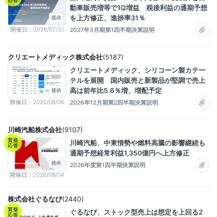
動車販売増等で1Q増益 税後利益の通期予想
を上方修正、進捗率31％
提供
開催日
2026/07/31
2027年3月期第1四半期決算説明
クリエートメディック株式会社
(
5187
)
クリエートメディック、シリコーン製カテー
テルを展開 国内販売と新製品が堅調で売上
高は前年比5.6％増、増配予定
提供
開催日
2026/08/06
2026年12月期第2四半期決算説明
川崎汽船株式会社
(
9107
)
質疑
川崎汽船、中東情勢や燃料高騰の影響継続も
応答
通期予想経常利益1,350億円へ上方修正
提供
2026年度第1四半期決算説明
開催日
2026/08/04
株式会社ぐるなび
(
2440
)
質疑
ぐるなび、ストック型売上は想定を上回る2
応答