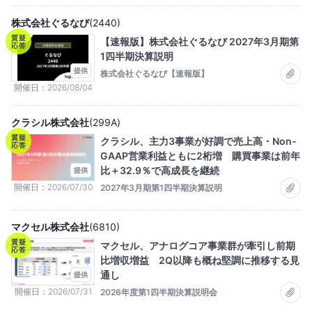
株式会社ぐるなび
(
2440
)
質疑
【速報版】株式会社ぐるなび 2027年3月期第
応答
1四半期決算説明
提供
株式会社ぐるなび【速報版】
開催日
2026/08/04
クラシル株式会社
(
299A
)
質疑
クラシル、主力3事業が好調で売上高・Non-
応答
GAAP営業利益ともに2桁増 購買事業は前年
比＋32.9％で高成長を継続
提供
開催日
2026/07/30
2027年3月期第1四半期決算説明
マクセル株式会社
(
6810
)
質疑
マクセル、アナログコア事業群が牽引し前期
応答
比増収増益 2Q以降も概ね堅調に推移する見
通し
提供
開催日
2026/07/31
2026年度第1四半期決算説明会