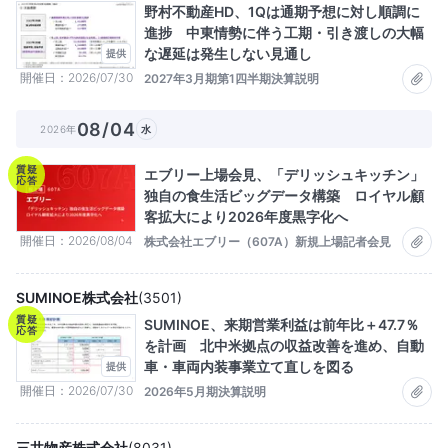
野村不動産HD、1Qは通期予想に対し順調に
進捗 中東情勢に伴う工期・引き渡しの大幅
な遅延は発生しない見通し
提供
開催日
2026/07/30
2027年3月期第1四半期決算説明
08/04
2026年
水
質疑
エブリー上場会見、「デリッシュキッチン」
応答
独自の食生活ビッグデータ構築 ロイヤル顧
客拡大により2026年度黒字化へ
開催日
2026/08/04
株式会社エブリー（607A）新規上場記者会見
SUMINOE株式会社
(
3501
)
質疑
SUMINOE、来期営業利益は前年比＋47.7％
応答
を計画 北中米拠点の収益改善を進め、自動
車・車両内装事業立て直しを図る
提供
開催日
2026/07/30
2026年5月期決算説明
三井物産株式会社
(
8031
)