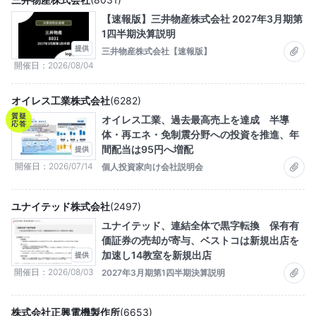
【速報版】三井物産株式会社 2027年3月期第
1四半期決算説明
提供
三井物産株式会社【速報版】
開催日
2026/08/04
オイレス工業株式会社
(
6282
)
質疑
オイレス工業、過去最高売上を達成 半導
応答
体・再エネ・免制震分野への投資を推進、年
間配当は95円へ増配
提供
開催日
2026/07/14
個人投資家向け会社説明会
ユナイテッド株式会社
(
2497
)
ユナイテッド、連結全体で黒字転換 保有有
価証券の売却が寄与、ベストコは新規出店を
加速し14教室を新規出店
提供
開催日
2026/08/03
2027年3月期第1四半期決算説明
株式会社正興電機製作所
(
6653
)