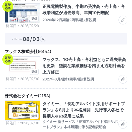
質疑
正興電機製作所、半期の受注高・売上高・各
応答
段階利益が過去最高、年間10円増配
提供
2026年12月期第2四半期決算説明
開催日
2026/07/29
08/03
2026年
火
マックス株式会社
(
6454
)
質疑
マックス、1Q売上高・各利益ともに過去最高
応答
を更新 堅調な業績推移を踏まえ通期計画を
上方修正
提供
開催日
2026/07/30
2027年3月期第1四半期決算説明
株式会社タイミー
(
215A
)
タイミー、「長期アルバイト採用サポートプ
ラン」を8月より本格展開 先行導入各社で
長期人材の採用に成果
提供
タイミー 新サービス「長期アルバイト採用サポ
開催日
2026/07/30
ートプラン」本格展開に伴う記者説明会