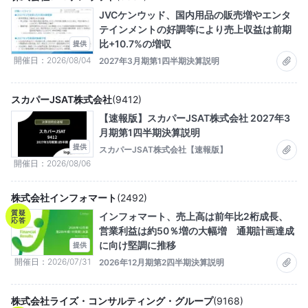
JVCケンウッド、国内用品の販売増やエンタ
テインメントの好調等により売上収益は前期
比+10.7%の増収
提供
開催日
2026/08/04
2027年3月期第1四半期決算説明
スカパーJSAT株式会社
(
9412
)
【速報版】スカパーJSAT株式会社 2027年3
月期第1四半期決算説明
提供
スカパーJSAT株式会社【速報版】
開催日
2026/08/06
株式会社インフォマート
(
2492
)
質疑
インフォマート、売上高は前年比2桁成長、
応答
営業利益は約50％増の大幅増 通期計画達成
に向け堅調に推移
提供
開催日
2026/07/31
2026年12月期第2四半期決算説明
株式会社ライズ・コンサルティング・グループ
(
9168
)