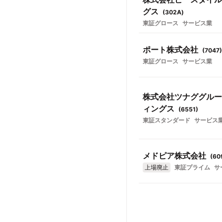
グス
(
302A
)
東証グロース
サービス業
ポート株式会社
(
7047
)
東証グロース
サービス業
株式会社ツナググルー
ィングス
(
6551
)
東証スタンダード
サービス
メドピア株式会社
(
60
上場廃止
東証プライム
サ