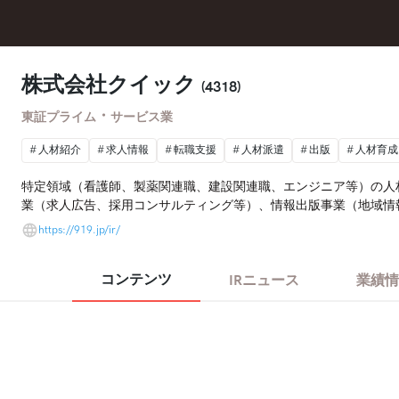
株式会社クイック
(4318)
・
東証プライム
サービス業
人材紹介
求人情報
転職支援
人材派遣
出版
人材育成
特定領域（看護師、製薬関連職、建設関連職、エンジニア等）の人
業（求人広告、採用コンサルティング等）、情報出版事業（地域情
サービス・システム開発・エンジニア育成支援等）、海外事業（現
https://919.jp/ir/
コンテンツ
IRニュース
業績情