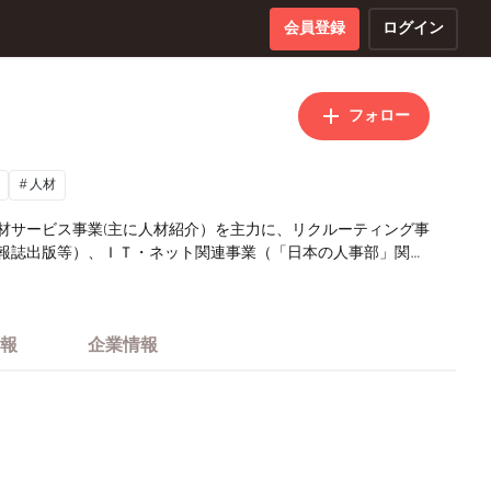
会員登録
ログイン
フォロー
人材
材サービス事業(主に人材紹介）を主力に、リクルーティング事
報誌出版等）、ＩＴ・ネット関連事業（「日本の人事部」関連
地日系企業の採用支援等）を展開。
報
企業情報