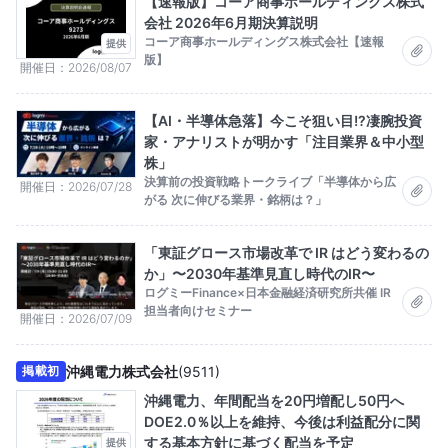
【速報版】コーア商事ホールディングス株式
会社 2026年6月期決算説明
コーア商事ホールディングス株式会社【速報
提供
版】
開催日
2026/08/07
【AI・半導体急落】今こそ狙い目!?凄腕投資
家・アナリストが明かす「注目業界＆中小型
株」
決算前の投資戦略トークライブ「半導体から広
開催日
2026/07/28
がる 次に伸びる業界・銘柄は？」
「東証グロース市場改革で IR はどう変わるの
か」〜2030年基準見直し時代のIR〜
ログミーFinance×日本金融経済研究所共催 IR
担当者向けセミナー
開催日
2026/07/09
沖縄電力株式会社
(
9511
)
掲載初
沖縄電力、年間配当を20円増配し50円へ
DOE2.0％以上を維持、今後は利益配分に関
する基本方針に基づく配当を予定
提供