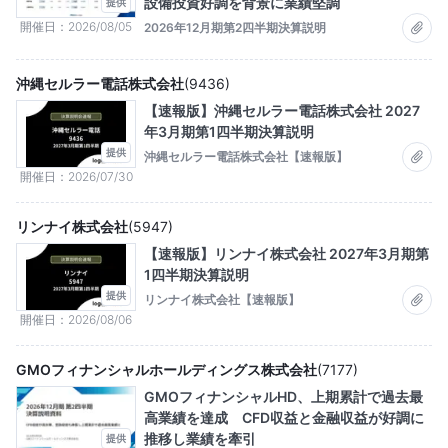
設備投資好調を背景に業績堅調
提供
開催日
2026/08/05
2026年12月期第2四半期決算説明
沖縄セルラー電話株式会社
(
9436
)
【速報版】沖縄セルラー電話株式会社 2027
年3月期第1四半期決算説明
提供
沖縄セルラー電話株式会社【速報版】
開催日
2026/07/30
リンナイ株式会社
(
5947
)
【速報版】リンナイ株式会社 2027年3月期第
1四半期決算説明
提供
リンナイ株式会社【速報版】
開催日
2026/08/06
GMOフィナンシャルホールディングス株式会社
(
7177
)
GMOフィナンシャルHD、上期累計で過去最
高業績を達成 CFD収益と金融収益が好調に
推移し業績を牽引
提供