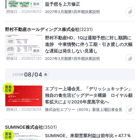
益予想を上方修正
提供
開催日
2026/08/03
2027年3月期第1四半期決算説明
野村不動産ホールディングス株式会社
(
3231
)
野村不動産HD、1Qは通期予想に対し順調に
進捗 中東情勢に伴う工期・引き渡しの大幅
な遅延は発生しない見通し
提供
開催日
2026/07/30
2027年3月期第1四半期決算説明
08/04
2026年
水
質疑
エブリー上場会見、「デリッシュキッチン」
応答
独自の食生活ビッグデータ構築 ロイヤル顧
客拡大により2026年度黒字化へ
開催日
2026/08/04
株式会社エブリー（607A）新規上場記者会見
SUMINOE株式会社
(
3501
)
質疑
SUMINOE、来期営業利益は前年比＋47.7％
応答