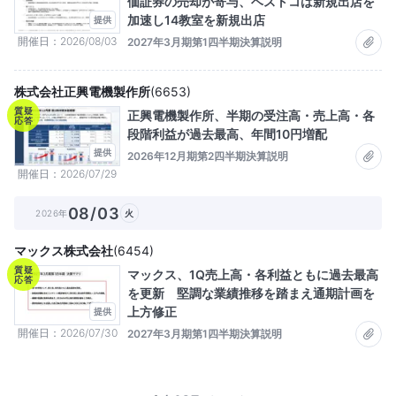
価証券の売却が寄与、ベストコは新規出店を
加速し14教室を新規出店
提供
開催日
2026/08/03
2027年3月期第1四半期決算説明
株式会社正興電機製作所
(
6653
)
質疑
正興電機製作所、半期の受注高・売上高・各
応答
段階利益が過去最高、年間10円増配
提供
2026年12月期第2四半期決算説明
開催日
2026/07/29
08/03
2026年
火
マックス株式会社
(
6454
)
質疑
マックス、1Q売上高・各利益ともに過去最高
応答
を更新 堅調な業績推移を踏まえ通期計画を
上方修正
提供
開催日
2026/07/30
2027年3月期第1四半期決算説明