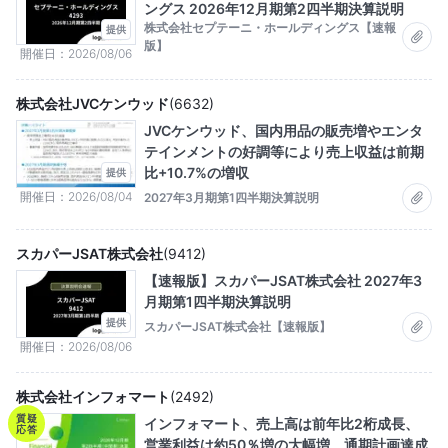
ングス 2026年12月期第2四半期決算説明
株式会社セプテーニ・ホールディングス【速報
提供
版】
開催日
2026/08/06
株式会社JVCケンウッド
(
6632
)
JVCケンウッド、国内用品の販売増やエンタ
テインメントの好調等により売上収益は前期
比+10.7%の増収
提供
開催日
2026/08/04
2027年3月期第1四半期決算説明
スカパーJSAT株式会社
(
9412
)
【速報版】スカパーJSAT株式会社 2027年3
月期第1四半期決算説明
提供
スカパーJSAT株式会社【速報版】
開催日
2026/08/06
株式会社インフォマート
(
2492
)
質疑
インフォマート、売上高は前年比2桁成長、
応答
営業利益は約50％増の大幅増 通期計画達成