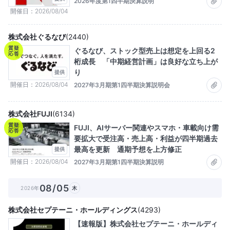
2026年度第1四半期決算説明
開催日
2026/08/04
株式会社ぐるなび
(
2440
)
質疑
ぐるなび、ストック型売上は想定を上回る2
応答
桁成長 「中期経営計画」は良好な立ち上が
り
提供
開催日
2026/08/04
2027年3月期第1四半期決算説明会
株式会社FUJI
(
6134
)
質疑
FUJI、AIサーバー関連やスマホ・車載向け需
応答
要拡大で受注高・売上高・利益が四半期過去
最高を更新 通期予想を上方修正
提供
開催日
2026/08/04
2027年3月期第1四半期決算説明
08/05
2026年
木
株式会社セプテーニ・ホールディングス
(
4293
)
【速報版】株式会社セプテーニ・ホールディ