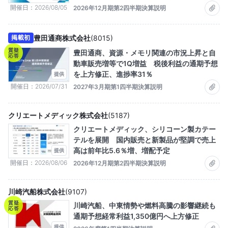
開催日
2026/08/05
2026年12月期第2四半期決算説明
豊田通商株式会社
(
8015
)
掲載初
質疑
豊田通商、資源・メモリ関連の市況上昇と自
応答
動車販売増等で1Q増益 税後利益の通期予想
を上方修正、進捗率31％
提供
開催日
2026/07/31
2027年3月期第1四半期決算説明
クリエートメディック株式会社
(
5187
)
クリエートメディック、シリコーン製カテー
テルを展開 国内販売と新製品が堅調で売上
高は前年比5.6％増、増配予定
提供
開催日
2026/08/06
2026年12月期第2四半期決算説明
川崎汽船株式会社
(
9107
)
質疑
川崎汽船、中東情勢や燃料高騰の影響継続も
応答
通期予想経常利益1,350億円へ上方修正
提供