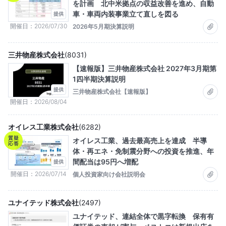
を計画 北中米拠点の収益改善を進め、自動
車・車両内装事業立て直しを図る
提供
開催日
2026/07/30
2026年5月期決算説明
三井物産株式会社
(
8031
)
【速報版】三井物産株式会社 2027年3月期第
1四半期決算説明
提供
三井物産株式会社【速報版】
開催日
2026/08/04
オイレス工業株式会社
(
6282
)
質疑
オイレス工業、過去最高売上を達成 半導
応答
体・再エネ・免制震分野への投資を推進、年
間配当は95円へ増配
提供
開催日
2026/07/14
個人投資家向け会社説明会
ユナイテッド株式会社
(
2497
)
ユナイテッド、連結全体で黒字転換 保有有