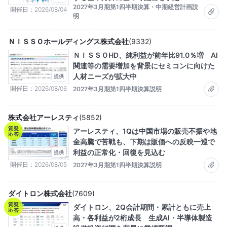
2027年3月期第1四半期決算・中期経営計画説
開催日
2026/08/04
明
ＮＩＳＳＯホールディングス株式会社
(
9332
)
ＮＩＳＳＯHD、純利益が前年比91.0％増 AI
関連等の需要増加を背景にセミコンに向けた
人材ニーズが拡大中
提供
開催日
2026/08/06
2027年3月期第1四半期決算説明
株式会社アーレスティ
(
5852
)
質疑
アーレスティ、1Qは中国市場の販売不振や地
応答
金高騰で苦戦も、下期は販価への反映一巡で
利益の正常化・回復を見込む
提供
開催日
2026/08/05
2027年3月期第1四半期決算説明
ダイトロン株式会社
(
7609
)
質疑
ダイトロン、2Q会計期間・累計ともに売上
応答
高・各利益が2桁成長 生成AI・半導体製造