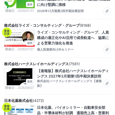
に向け堅調に推移
提供
開催日
2026/07/31
2026年12月期第2四半期決算説明
株式会社ライズ・コンサルティング・グループ
(
9168
)
質疑
ライズ・コンサルティング・グループ、人員
応答
構成の適正化やAI活用で成長軌道へ 協業に
よる営業力強化を推進
提供
開催日
2026/07/27
個人投資家向けIRセミナー
株式会社ハークスレイホールディングス
(
7561
)
【速報版】株式会社ハークスレイホールディ
ングス 2027年3月期第1四半期決算説明
株式会社ハークスレイホールディングス【速報
提供
版】
開催日
2026/08/07
日本化薬株式会社
(
4272
)
質疑
日本化薬、バイオシミラー・自動車安全部
応答
品・半導体材料が好調 通期売上高・営業利