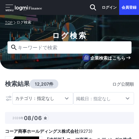
ログイン
会員登録
MENU
ログ検索
TOP
ログ検索
キーワードで検索
企業検索はこちら
検索結果
12,207件
ログ公開順
カテゴリ：指定なし
掲載日：指定なし
08/06
2026年
金
コーア商事ホールディングス株式会社
(
9273
)