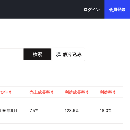
ログイン
会員登録
絞り込み
検索
PO年
売上成長率
利益成長率
利益率
996年9月
7.5%
123.6%
18.0%