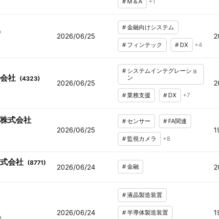
#
M＆A
+
1
#
金融向けシステム
)
2026/06/25
2
#
フィンテック
#
DX
+
4
#
システムインテグレーショ
会社
ン
(
4323
)
2026/06/25
2
#
業務支援
#
DX
+
7
株式会社
#
センサー
#
FA関連
2026/06/25
1
#
監視カメラ
+
8
式会社
(
8771
)
2026/06/24
#
金融
2
#
液晶製造装置
)
2026/06/24
1
#
半導体製造装置
品