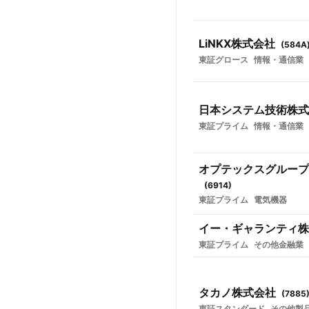
LiNKX株式会社
(
584A
東証グロース
情報・通信業
日本システム技術株式
東証プライム
情報・通信業
オプテックスグループ
(
6914
)
東証プライム
電気機器
イー・ギャランティ株
東証プライム
その他金融業
タカノ株式会社
(
7885
東証スタンダード
その他製