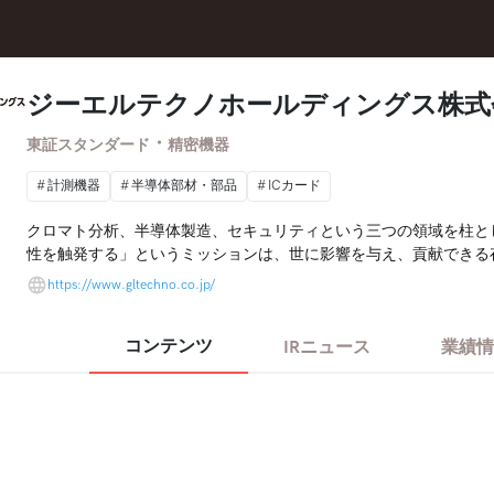
ジーエルテクノホールディングス株
・
東証スタンダード
精密機器
計測機器
半導体部材・部品
ICカード
クロマト分析、半導体製造、セキュリティという三つの領域を柱と
性を触発する」というミッションは、世に影響を与え、貢献できる
下支えという役割を担い、暮らしへの不可欠なテクノロジーの提供
https://www.gltechno.co.jp/
造」に挑戦し、唯一無二の“触発する企業”へ進化します。
コンテンツ
IRニュース
業績情