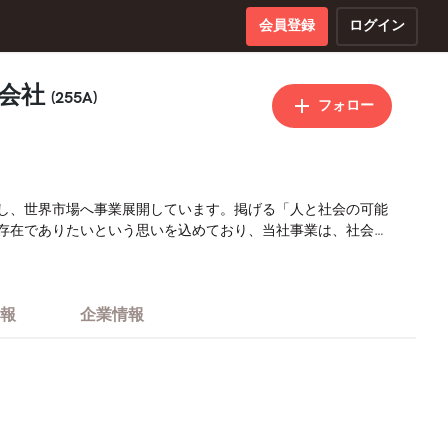
会員登録
ログイン
式会社
(255A)
フォロー
し、世界市場へ事業展開しています。掲げる「人と社会の可能
存在でありたいという思いを込めており、当社事業は、社会の
であると自負しています。「枠にとらわれない自由な価値創
報
企業情報