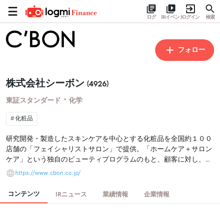
ログ
IRイベント
ログイン
検索
フォロー
株式会社シーボン
(4926)
・
東証スタンダード
化学
化粧品
研究開発・製造したスキンケアを中心とする化粧品を全国約１００
店舗の「フェイシャリストサロン」で提供。「ホームケア＋サロン
ケア」という独自のビューティプログラムのもと、顧客に対し、定
期的な肌チェックやスキンケアアドバイス、フェイシャルケア等の
https://www.cbon.co.jp/
アフターサービスを提供し、顧客との継続的関係を構築。海外、通
信販売の売上比率拡大にて、バランスの良いポートフォリオの構築
コンテンツ
IRニュース
業績情報
企業情報
を目指す。