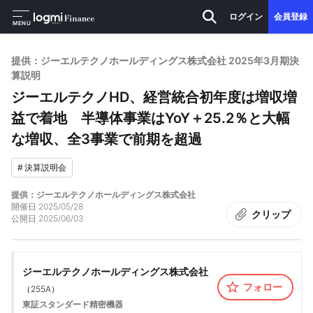
ログイン
会員登録
MENU
提供：ジーエルテクノホールディングス株式会社 2025年3月期決
算説明
ジーエルテクノHD、経営統合初年度は増収増
益で着地 半導体事業はYoY＋25.2％と大幅
な増収、全3事業で前期を超過
#
決算説明会
提供：ジーエルテクノホールディングス株式会社
開催日
2025/05/28
クリップ
公開日
2025/06/03
ジーエルテクノホールディングス株式会社
フォロー
（
255A
）
東証スタンダード
精密機器