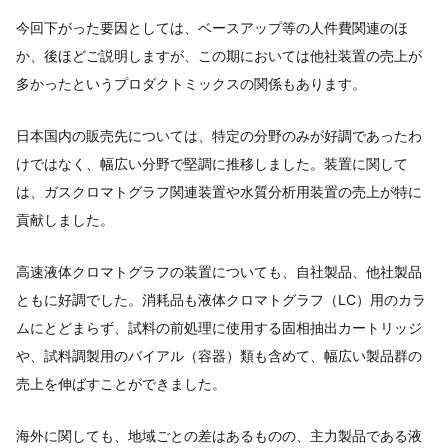
今回下がった要因としては、ベースアップ等の人件費関連のほ
か、後ほどご説明しますが、この期においては他社装置の売上が
多かったというプロダクトミックスの関係もあります。
日本国内の販売先については、特定の分野のみが好調であったわ
けではなく、幅広い分野で堅調に推移しました。装置に関して
は、ガスクロマトグラフ関連装置や水質分析用装置の売上が特に
貢献しました。
高速液体クロマトグラフの装置についても、自社製品、他社製品
ともに好調でした。消耗品も液体クロマトグラフ（LC）用のカラ
ムにとどまらず、試料の前処理に使用する固相抽出カートリッジ
や、試料調製用のバイアル（容器）類も含めて、幅広い製品群の
売上を伸ばすことができました。
海外に関しても、地域ごとの差はあるものの、主力製品である液