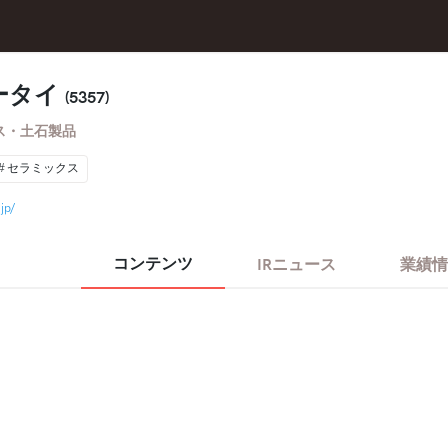
ータイ
(5357)
ス・土石製品
セラミックス
jp/
コンテンツ
IRニュース
業績情