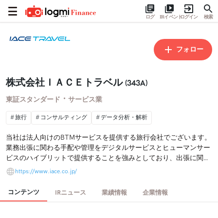
ログ
IRイベント
ログイン
検索
フォロー
株式会社ＩＡＣＥトラベル
(343A)
・
東証スタンダード
サービス業
旅行
コンサルティング
データ分析・解析
当社は法人向けのBTMサービスを提供する旅行会社でございます。
業務出張に関わる手配や管理をデジタルサービスとヒューマンサー
ビスのハイブリットで提供することを強みとしており、出張に関連
する煩雑な手続きをボタン一つで完結できる世界を目指しておりま
https://www.iace.co.jp/
す。
コンテンツ
IRニュース
業績情報
企業情報