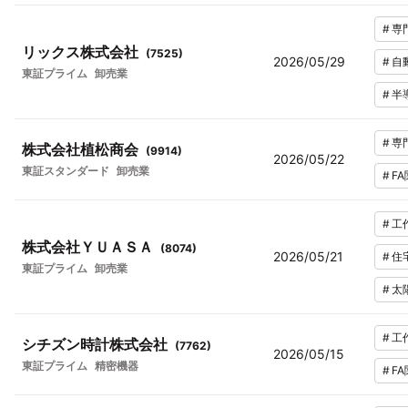
#
専
リックス株式会社
(
7525
)
2026/05/29
#
自
東証プライム
卸売業
#
半
#
専
株式会社植松商会
(
9914
)
2026/05/22
東証スタンダード
卸売業
#
F
#
工
株式会社ＹＵＡＳＡ
(
8074
)
2026/05/21
#
住
東証プライム
卸売業
#
太
#
工
シチズン時計株式会社
(
7762
)
2026/05/15
東証プライム
精密機器
#
F