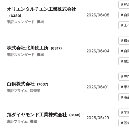
#
F
オリエンタルチエン工業株式会社
2026/06/08
#
自
(
6380
)
東証スタンダード
機械
#
工
#
機
株式会社北川鉄工所
(
6317
)
2026/06/04
#
自
東証スタンダード
機械
#
建
#
専
白銅株式会社
(
7637
)
2026/06/01
#
半
東証プライム
卸売業
#
液
#
半
旭ダイヤモンド工業株式会社
(
6140
)
2026/05/29
東証プライム
機械
#
設