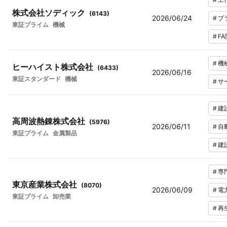
株式会社ソディック
(
6143
)
2026/06/24
#
プ
東証プライム
機械
#
F
#
機
ヒーハイスト株式会社
(
6433
)
2026/06/16
東証スタンダード
機械
#
サ
#
建
高周波熱錬株式会社
(
5976
)
2026/06/11
#
自
東証プライム
金属製品
#
建
#
専
東京産業株式会社
(
8070
)
2026/06/09
#
電
東証プライム
卸売業
#
再