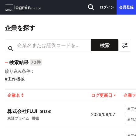
ログイン
会員登録
MENU
企業を探す
検索
検索結果
70件
絞り込み条件：
#工作機械
企業名
ログ更新日
企業
#
工
株式会社FUJI
(
6134
)
2026/08/07
東証プライム
機械
#
F
#
工