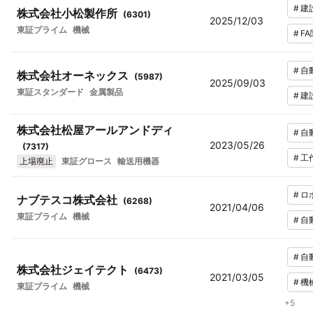
#
建
株式会社小松製作所
(
6301
)
2025/12/03
東証プライム
機械
#
F
#
自
株式会社オーネックス
(
5987
)
2025/09/03
東証スタンダード
金属製品
#
建
株式会社松屋アールアンドディ
#
自
2023/05/26
(
7317
)
#
工
上場廃止
東証グロース
輸送用機器
#
ロ
ナブテスコ株式会社
(
6268
)
2021/04/06
東証プライム
機械
#
自
#
自
株式会社ジェイテクト
(
6473
)
2021/03/05
#
機
東証プライム
機械
+
5