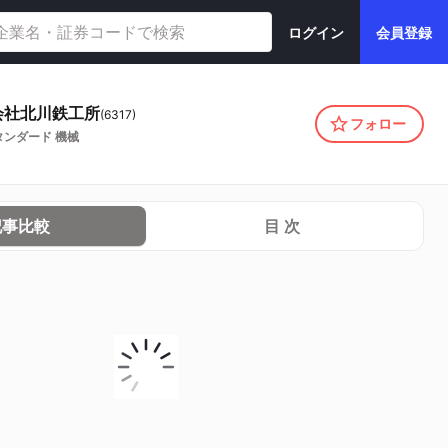
ログイン
会員登録
会社北川鉄工所
(
6317
)
フォロー
タンダード
機械
記事比較
目 次