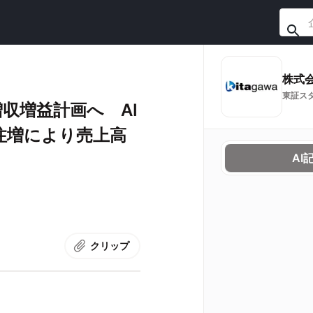
株式
東証ス
収増益計画へ AI
注増により売上高
AI
クリップ