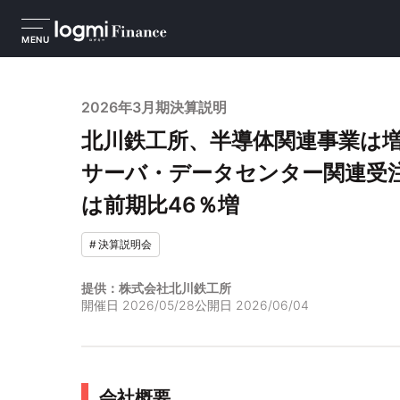
MENU
2026年3月期決算説明
北川鉄工所、半導体関連事業は増
サーバ・データセンター関連受
は前期比46％増
#
決算説明会
提供：株式会社北川鉄工所
開催日
2026/05/28
公開日
2026/06/04
会社概要