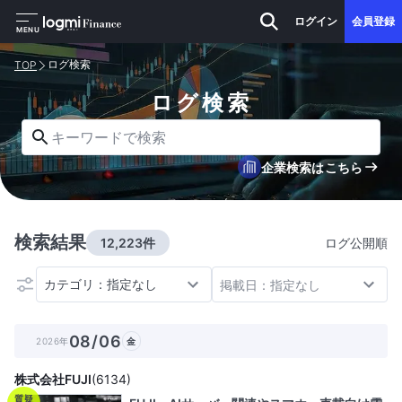
ログイン
会員登録
MENU
ログ検索
TOP
ログ検索
キーワードで検索
企業検索はこちら
検索結果
12,223件
ログ公開順
カテゴリ：指定なし
掲載日：指定なし
08/06
2026年
金
株式会社FUJI
(
6134
)
質疑