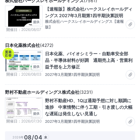
株式会社ハークスレイホールディングス
(
7561
)
【速報版】株式会社ハークスレイホールディ
ングス 2027年3月期第1四半期決算説明
株式会社ハークスレイホールディングス【速報
提供
版】
開催日
2026/08/07
日本化薬株式会社
(
4272
)
質疑
日本化薬、バイオシミラー・自動車安全部
応答
品・半導体材料が好調 通期売上高・営業利
益予想を上方修正
提供
開催日
2026/08/03
2027年3月期第1四半期決算説明
野村不動産ホールディングス株式会社
(
3231
)
野村不動産HD、1Qは通期予想に対し順調に
進捗 中東情勢に伴う工期・引き渡しの大幅
な遅延は発生しない見通し
提供
開催日
2026/07/30
2027年3月期第1四半期決算説明
08/04
2026年
水