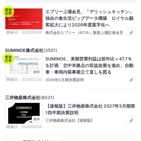
質疑
エブリー上場会見、「デリッシュキッチン」
応答
独自の食生活ビッグデータ構築 ロイヤル顧
客拡大により2026年度黒字化へ
開催日
2026/08/04
株式会社エブリー（607A）新規上場記者会見
SUMINOE株式会社
(
3501
)
質疑
SUMINOE、来期営業利益は前年比＋47.7％
応答
を計画 北中米拠点の収益改善を進め、自動
車・車両内装事業立て直しを図る
提供
開催日
2026/07/30
2026年5月期決算説明
三井物産株式会社
(
8031
)
【速報版】三井物産株式会社 2027年3月期第
1四半期決算説明
提供
三井物産株式会社【速報版】
開催日
2026/08/04