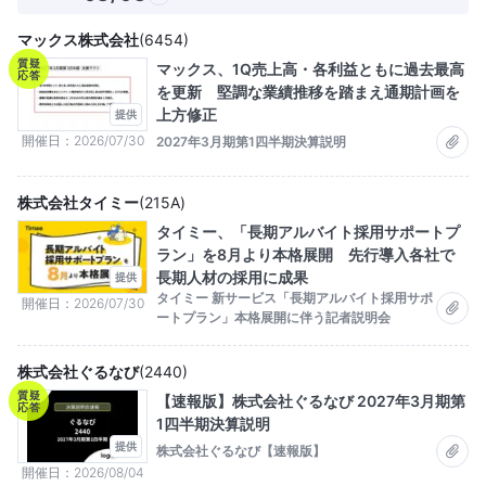
マックス株式会社
(
6454
)
質疑
マックス、1Q売上高・各利益ともに過去最高
応答
を更新 堅調な業績推移を踏まえ通期計画を
上方修正
提供
開催日
2026/07/30
2027年3月期第1四半期決算説明
株式会社タイミー
(
215A
)
タイミー、「長期アルバイト採用サポートプ
ラン」を8月より本格展開 先行導入各社で
長期人材の採用に成果
提供
タイミー 新サービス「長期アルバイト採用サポ
開催日
2026/07/30
ートプラン」本格展開に伴う記者説明会
株式会社ぐるなび
(
2440
)
質疑
【速報版】株式会社ぐるなび 2027年3月期第
応答
1四半期決算説明
提供
株式会社ぐるなび【速報版】
開催日
2026/08/04