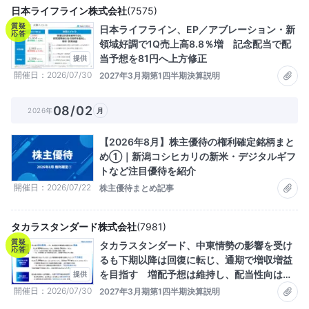
日本ライフライン株式会社
(
7575
)
質疑
日本ライフライン、EP／アブレーション・新
応答
領域好調で1Q売上高8.8％増 記念配当で配
当予想を81円へ上方修正
提供
開催日
2026/07/30
2027年3月期第1四半期決算説明
08/02
2026年
月
【2026年8月】株主優待の権利確定銘柄まと
め①｜新潟コシヒカリの新米・デジタルギフ
トなど注目優待を紹介
開催日
2026/07/22
株主優待まとめ記事
タカラスタンダード株式会社
(
7981
)
質疑
タカラスタンダード、中東情勢の影響を受け
応答
るも下期以降は回復に転じ、通期で増収増益
を目指す 増配予想は維持し、配当性向は約
提供
55％
開催日
2026/07/30
2027年3月期第1四半期決算説明