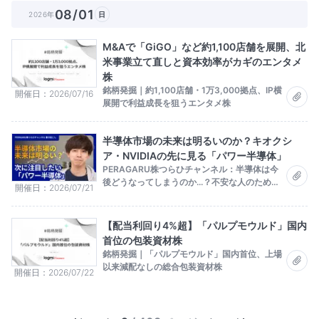
08/01
2026年
日
M&Aで「GiGO」など約1,100店舗を展開、北
米事業立て直しと資本効率がカギのエンタメ
株
銘柄発掘｜約1,100店舗・1万3,000拠点、IP横
開催日
2026/07/16
展開で利益成長を狙うエンタメ株
半導体市場の未来は明るいのか？キオクシ
ア・NVIDIAの先に見る「パワー半導体」
PERAGARU株つらひチャンネル：半導体は今
後どうなってしまうのか...？不安な人のために
開催日
2026/07/21
解説します。
【配当利回り4%超】「パルプモウルド」国内
首位の包装資材株
銘柄発掘｜「パルプモウルド」国内首位、上場
以来減配なしの総合包装資材株
開催日
2026/07/22