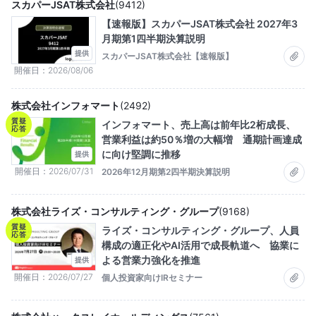
スカパーJSAT株式会社
(
9412
)
【速報版】スカパーJSAT株式会社 2027年3
月期第1四半期決算説明
提供
スカパーJSAT株式会社【速報版】
開催日
2026/08/06
株式会社インフォマート
(
2492
)
質疑
インフォマート、売上高は前年比2桁成長、
応答
営業利益は約50％増の大幅増 通期計画達成
に向け堅調に推移
提供
開催日
2026/07/31
2026年12月期第2四半期決算説明
株式会社ライズ・コンサルティング・グループ
(
9168
)
質疑
ライズ・コンサルティング・グループ、人員
応答
構成の適正化やAI活用で成長軌道へ 協業に
よる営業力強化を推進
提供
開催日
2026/07/27
個人投資家向けIRセミナー