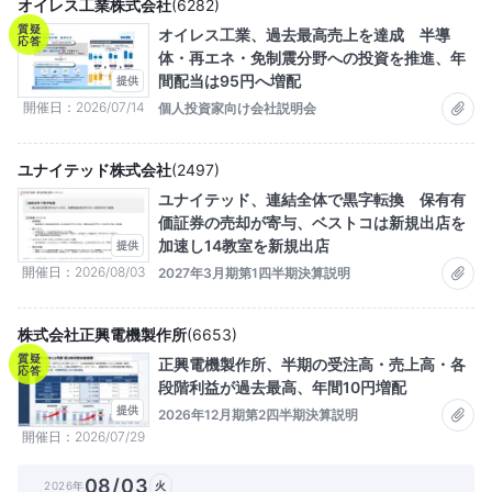
オイレス工業株式会社
(
6282
)
質疑
オイレス工業、過去最高売上を達成 半導
応答
体・再エネ・免制震分野への投資を推進、年
間配当は95円へ増配
提供
開催日
2026/07/14
個人投資家向け会社説明会
ユナイテッド株式会社
(
2497
)
ユナイテッド、連結全体で黒字転換 保有有
価証券の売却が寄与、ベストコは新規出店を
加速し14教室を新規出店
提供
開催日
2026/08/03
2027年3月期第1四半期決算説明
株式会社正興電機製作所
(
6653
)
質疑
正興電機製作所、半期の受注高・売上高・各
応答
段階利益が過去最高、年間10円増配
提供
2026年12月期第2四半期決算説明
開催日
2026/07/29
08/03
2026年
火