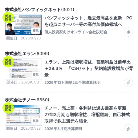
株式会社パシフィックネット
(
3021
)
質疑
パシフィックネット、過去最高益を更新 PC
応答
を起点にサーバー等の高付加価値領域へ
提供
個人投資家向けオンライン会社説明会
開催日
2026/07/23
株式会社エラン
(
6099
)
質疑
エラン、上期は増収増益、営業利益は前年比
応答
＋28.3％ 「CSセット」契約施設数増加が背
景
提供
開催日
2026/07/31
2026年12月期第2四半期決算説明
株式会社チノー
(
6850
)
質疑
チノー、売上高・各利益は過去最高を更新
応答
27年3月期も増収増益、増配継続、自己株式
取得で株主還元を強化
提供
開催日
2026/07/28
2026年3月期決算説明