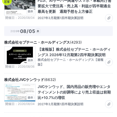
FUJI、AIサーバー関連やスマホ・車載向け需
応答
要拡大で受注高・売上高・利益が四半期過去
最高を更新 通期予想を上方修正
提供
開催日
2026/08/04
2027年3月期第1四半期決算説明
08/05
2026年
木
株式会社セプテーニ・ホールディングス
(
4293
)
【速報版】株式会社セプテーニ・ホールディ
ングス 2026年12月期第2四半期決算説明
株式会社セプテーニ・ホールディングス【速報
提供
版】
開催日
2026/08/06
株式会社JVCケンウッド
(
6632
)
JVCケンウッド、国内用品の販売増やエンタ
テインメントの好調等により売上収益は前期
比+10.7%の増収
提供
開催日
2026/08/04
2027年3月期第1四半期決算説明