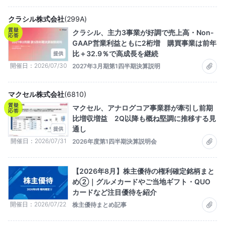
クラシル株式会社
(
299A
)
質疑
クラシル、主力3事業が好調で売上高・Non-
応答
GAAP営業利益ともに2桁増 購買事業は前年
比＋32.9％で高成長を継続
提供
開催日
2026/07/30
2027年3月期第1四半期決算説明
マクセル株式会社
(
6810
)
質疑
マクセル、アナログコア事業群が牽引し前期
応答
比増収増益 2Q以降も概ね堅調に推移する見
通し
提供
開催日
2026/07/31
2026年度第1四半期決算説明会
【2026年8月】株主優待の権利確定銘柄まと
め②｜グルメカードやご当地ギフト・QUO
カードなど注目優待を紹介
開催日
2026/07/22
株主優待まとめ記事