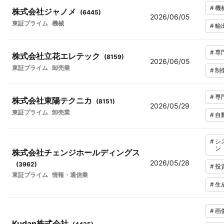
#
機
株式会社ジャノメ
(
6445
)
2026/06/05
東証プライム
機械
#
輸
#
専
株式会社立花エレテック
(
8159
)
2026/06/05
東証プライム
卸売業
#
制
#
専
株式会社東陽テクニカ
(
8151
)
2026/05/29
東証プライム
卸売業
#
自
#
シ
ン
株式会社チェンジホールディングス
2026/05/28
(
3962
)
#
投
東証プライム
情報・通信業
#
生
#
画
Kudan株式会社