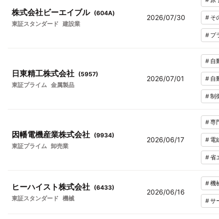
株式会社ビーエイブル
(
604A
)
2026/07/30
#
そ
東証スタンダード
建設業
#
プ
#
自
日東精工株式会社
(
5957
)
2026/07/01
#
自
東証プライム
金属製品
#
制
#
専
因幡電機産業株式会社
(
9934
)
2026/06/17
#
電
東証プライム
卸売業
#
省
#
機
ヒーハイスト株式会社
(
6433
)
2026/06/16
東証スタンダード
機械
#
サ