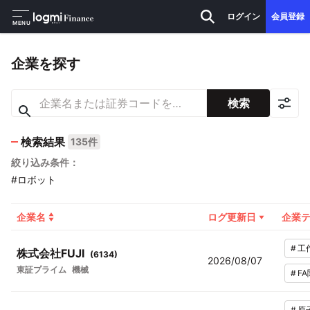
ログイン
会員登録
MENU
企業を探す
検索
検索結果
135件
絞り込み条件：
#ロボット
企業名
ログ更新日
企業
#
工
株式会社FUJI
(
6134
)
2026/08/07
東証プライム
機械
#
F
#
原