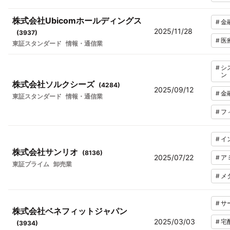
株式会社Ubicomホールディングス
#
金
2025/11/28
(
3937
)
#
医
東証スタンダード
情報・通信業
#
シ
ン
株式会社ソルクシーズ
(
4284
)
2025/09/12
#
金
東証スタンダード
情報・通信業
#
フ
#
イ
株式会社サンリオ
(
8136
)
2025/07/22
#
ア
東証プライム
卸売業
#
メ
#
サ
株式会社ベネフィットジャパン
2025/03/03
#
宅
(
3934
)