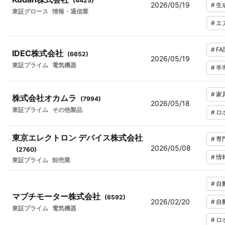
(
4425
)
2026/05/19
#
生
東証グロース
情報・通信業
#
エ
#
F
IDEC株式会社
(
6652
)
2026/05/19
東証プライム
電気機器
#
半
#
家
株式会社オカムラ
(
7994
)
2026/05/18
東証プライム
その他製品
#
ロ
東京エレクトロン デバイス株式会社
#
専
2026/05/08
(
2760
)
#
情
東証プライム
卸売業
#
自
マブチモーター株式会社
(
6592
)
2026/02/20
#
自
東証プライム
電気機器
#
ロ