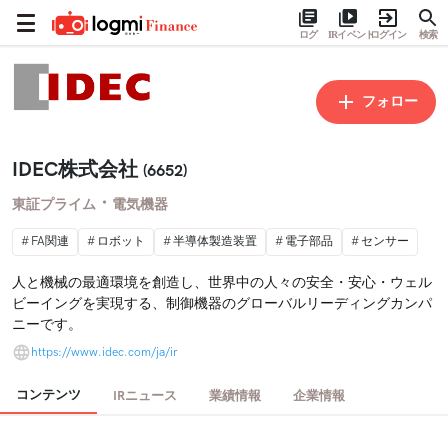
ログ
IRイベント
ログイン
検索
フォロー
IDEC株式会社
(6652)
・
東証プライム
電気機器
FA関連
ロボット
半導体製造装置
電子部品
センサー
人と機械の最適環境を創造し、世界中の人々の安全・安心・ウェル
ビーイングを実現する、制御機器のグローバルリーディングカンパ
ニーです。
https://www.idec.com/ja/ir
コンテンツ
IRニュース
業績情報
企業情報