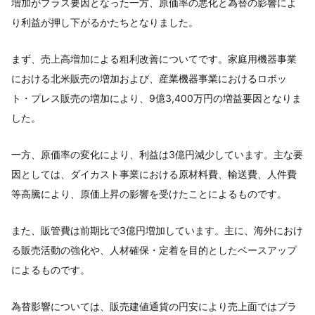
増加がプラス要因となった一方、原価率の悪化と為替の影響によ
り利益が押し下がるかたちとなりました。
まず、売上高増加による粗利改善についてです。家庭用機器事業
における北米販売の増加および、産業機器事業におけるロボッ
ト・プレス販売の増加により、9億3,400万円の増益要因となりま
した。
一方、原価率の変化により、利益は3億円減少しています。主な要
因としては、ダイカスト事業における原材料費、輸送費、人件費
等高騰により、原価上昇の影響を受けたことによるものです。
また、販管費は前期比で3億円増加しています。主に、海外におけ
る販売活動の強化や、人材確保・定着を目的としたベースアップ
によるものです。
為替影響については、販売建値通貨の円安により売上面ではプラ