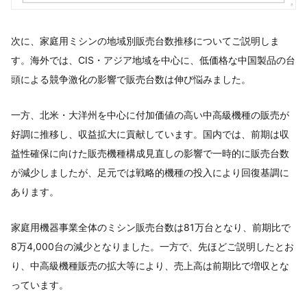
次に、家庭用ミシンの地域別販売台数推移についてご説明しま
す。海外では、CIS・アジア地域を中心に、低価格な中国製品の台
頭による競争激化の影響で販売台数は伸び悩みました。
一方、北米・大洋州を中心に付加価値の高い中高級機種の販売が
好調に推移し、収益拡大に貢献しています。国内では、前期は収
益性確保に向けた販売機種構成見直しの影響で一時的に販売台数
が減少しましたが、足元では戦略的機種の投入により回復基調に
あります。
家庭用機器事業全体のミシン販売台数は81万台となり、前期比で
8万4,000台の減少となりました。一方で、先ほどご説明したとお
り、中高級機種販売の拡大等により、売上高は前期比で増収とな
っています。