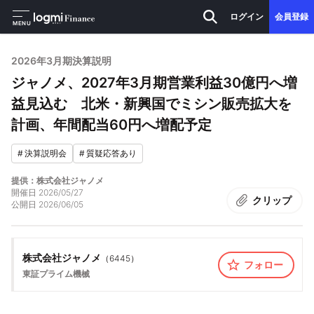
ログイン
会員登録
MENU
2026年3月期決算説明
ジャノメ、2027年3月期営業利益30億円へ増
益見込む 北米・新興国でミシン販売拡大を
計画、年間配当60円へ増配予定
#
決算説明会
#
質疑応答あり
提供：株式会社ジャノメ
開催日
2026/05/27
クリップ
公開日
2026/06/05
株式会社ジャノメ
（
6445
）
フォロー
東証プライム
機械