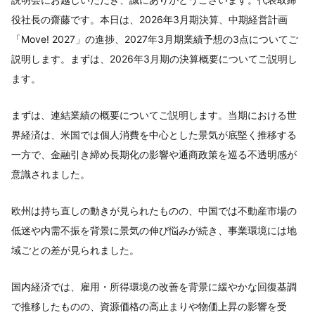
役社長の齋藤です。本日は、2026年3月期決算、中期経営計画
「Move! 2027」の進捗、2027年3月期業績予想の3点についてご
説明します。まずは、2026年3月期の決算概要についてご説明し
ます。
まずは、連結業績の概要についてご説明します。当期における世
界経済は、米国では個人消費を中心とした景気が底堅く推移する
一方で、金融引き締め長期化の影響や通商政策を巡る不透明感が
意識されました。
欧州は持ち直しの動きが見られたものの、中国では不動産市場の
低迷や内需不振を背景に景気の伸び悩みが続き、事業環境には地
域ごとの差が見られました。
国内経済では、雇用・所得環境の改善を背景に緩やかな回復基調
で推移したものの、資源価格の高止まりや物価上昇の影響を受