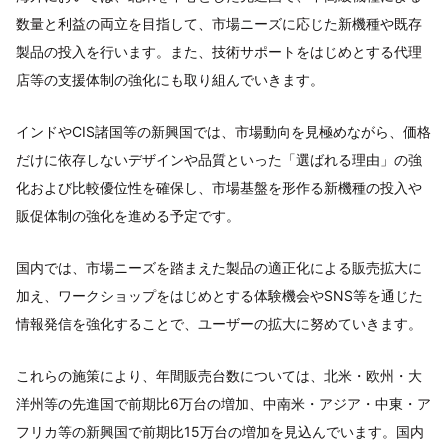
数量と利益の両立を目指して、市場ニーズに応じた新機種や既存
製品の投入を行います。また、技術サポートをはじめとする代理
店等の支援体制の強化にも取り組んでいきます。
インドやCIS諸国等の新興国では、市場動向を見極めながら、価格
だけに依存しないデザインや品質といった「選ばれる理由」の強
化および比較優位性を確保し、市場基盤を形作る新機種の投入や
販促体制の強化を進める予定です。
国内では、市場ニーズを踏まえた製品の適正化による販売拡大に
加え、ワークショップをはじめとする体験機会やSNS等を通じた
情報発信を強化することで、ユーザーの拡大に努めていきます。
これらの施策により、年間販売台数については、北米・欧州・大
洋州等の先進国で前期比6万台の増加、中南米・アジア・中東・ア
フリカ等の新興国で前期比15万台の増加を見込んでいます。国内