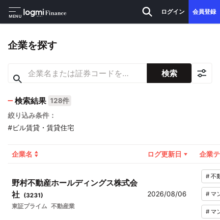
ログイン
会員登録
MENU
企業を探す
検索
検索結果
128件
絞り込み条件：
#ビル賃貸・賃貸住宅
企業名
ログ更新日
企業テ
#
不
野村不動産ホールディングス株式会
社
2026/08/06
#
マ
(
3231
)
東証プライム
不動産業
#
マ