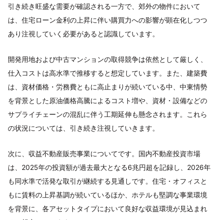
引き続き旺盛な需要が確認される一方で、郊外の物件において
は、住宅ローン金利の上昇に伴い購買力への影響が顕在化しつつ
あり注視していく必要があると認識しています。
開発用地および中古マンションの取得競争は依然として厳しく、
仕入コストは高水準で推移すると想定しています。また、建築費
は、資材価格・労務費ともに高止まりが続いている中、中東情勢
を背景とした原油価格高騰によるコスト増や、資材・設備などの
サプライチェーンの混乱に伴う工期延伸も懸念されます。これら
の状況については、引き続き注視していきます。
次に、収益不動産販売事業についてです。国内不動産投資市場
は、2025年の投資額が過去最大となる6兆円超を記録し、2026年
も同水準で活発な取引が継続する見通しです。住宅・オフィスと
もに賃料の上昇基調が続いているほか、ホテルも堅調な事業環境
を背景に、各アセットタイプにおいて良好な収益環境が見込まれ