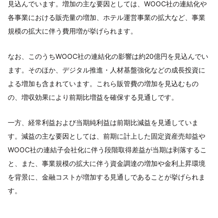
見込んでいます。増加の主な要因としては、WOOC社の連結化や
各事業における販売量の増加、ホテル運営事業の拡大など、事業
規模の拡大に伴う費用増が挙げられます。
なお、このうちWOOC社の連結化の影響は約20億円を見込んでい
ます。そのほか、デジタル推進・人材基盤強化などの成長投資に
よる増加も含まれています。これら販管費の増加を見込むもの
の、増収効果により前期比増益を確保する見通しです。
一方、経常利益および当期純利益は前期比減益を見通していま
す。減益の主な要因としては、前期に計上した固定資産売却益や
WOOC社の連結子会社化に伴う段階取得差益が当期は剥落するこ
と、また、事業規模の拡大に伴う資金調達の増加や金利上昇環境
を背景に、金融コストが増加する見通しであることが挙げられま
す。