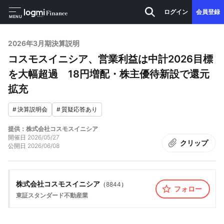
ログイン
会員登録
MENU
2026年3月期決算説明
コスモスイニシア、営業利益は中計2026目標
を大幅超過 18円増配・株主優待新設で還元
拡充
#
決算説明会
#
質疑応答あり
提供：株式会社コスモスイニシア
開催日
2026/05/27
クリップ
公開日
2026/06/08
株式会社コスモスイニシア
（
8844
）
フォロー
東証スタンダード
不動産業