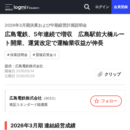
ログイン
会員登録
MENU
2026年3月期決算および中期経営計画説明会
広島電鉄、5年連続で増収 広島駅前大橋ルー
ト開業、運賃改定で運輸業収益が伸長
#
決算説明会
#
質疑応答あり
提供：広島電鉄株式会社
開催日
2026/05/14
クリップ
公開日
2026/05/29
広島電鉄株式会社
（
9033
）
フォロー
東証スタンダード
陸運業
2026年3月期 連結経営成績