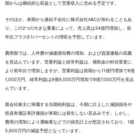
期からは継続的な収益として営業収入に含める予定です。
そのほか、来期から連結子会社に株式会社A&Cが加わることもあ
り、この2つの大きな要素によって、売上高は34億円増加し、前
年比プラス9.1パーセントの増収を予想しています。
費用面では、人件費や減価償却費の増加、および資源価格の高騰
を見込んでいます。営業利益と経常利益は、補助金の科目変更に
より前年比で増加しますが、営業利益は前期から11億円増加で8億
1,000万円、経常利益は9億9,000万円増加で8億7,000万円を見込
んでいます。
親会社株主に帰属する当期純利益は、今期に計上した減損損失や
投資有価証券評価損が来期には発生しない見込みです。しかし、
費用の増加により運輸業などでの損失計上が想定されており、1億
5,800万円の減益予想となっています。