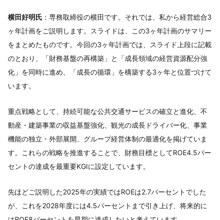
横田好明氏
：専務取締役の横田です。それでは、私から経営総合3
ヶ年計画をご説明します。スライドは、この3ヶ年計画のサマリー
をまとめたものです。今回の3ヶ年計画では、スライド上段に記載
のとおり、「財務基盤の再構築」と「成長領域の経営資源配分強
化」を同時に進め、「成長の循環」を構築する3ヶ年と位置づけて
います。
重点戦略として、持続可能な公共交通サービスの確立と進化、不
動産・建築事業の収益基盤強化、観光の成長ドライバー化、事業
機能の独立・外部展開、グループ経営体制の最適化を掲げていま
す。これらの戦略を推進することで、財務目標としてROE4.5パー
セントの達成を最重要KGIに設定しています。
先ほどご説明した2025年の実績ではROEは2.7パーセントでした
が、これを2028年度には4.5パーセントまで引き上げ、将来的に
はROE8パーセントを早期に達成したいと考えています。