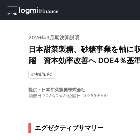
MENU
2026年3月期決算説明
日本甜菜製糖、砂糖事業を軸に
躍 資本効率改善へ DOE4％基
#
決算説明会
提供：日本甜菜製糖株式会社
開催日
2026/05/25
公開日
2026/06/09
エグゼクティブサマリー