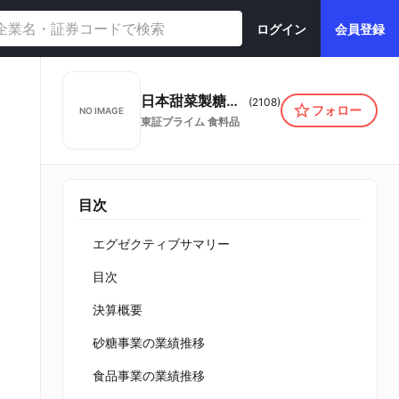
ログイン
会員登録
日本甜菜製糖株式会社
(
2108
)
フォロー
NO IMAGE
東証プライム
食料品
目次
エグゼクティブサマリー
目次
決算概要
砂糖事業の業績推移
食品事業の業績推移