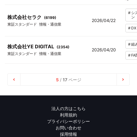
#
シ
株式会社セラク
ン
(
6199
)
2026/04/22
東証スタンダード
情報・通信業
#
DX
#
組
株式会社YE DIGITAL
(
2354
)
2026/04/20
東証スタンダード
情報・通信業
#
FA
5
/
17
ページ
法人の方はこちら
利用規約
プライバシーポリシー
お問い合わせ
採用情報