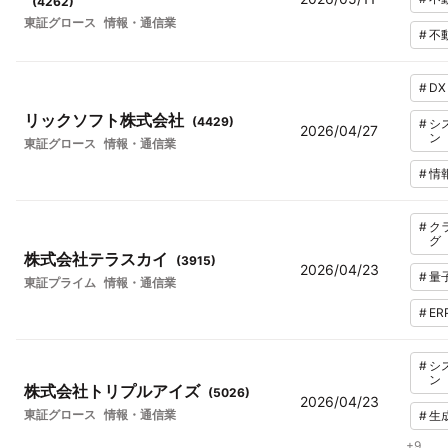
(
4262
)
東証グロース
情報・通信業
#
不
#
DX
リックソフト株式会社
(
4429
)
#
シ
2026/04/27
ン
東証グロース
情報・通信業
#
情
#
ク
グ
株式会社テラスカイ
(
3915
)
2026/04/23
#
量
東証プライム
情報・通信業
#
ER
#
シ
ン
株式会社トリプルアイズ
(
5026
)
2026/04/23
東証グロース
情報・通信業
#
生
+
9