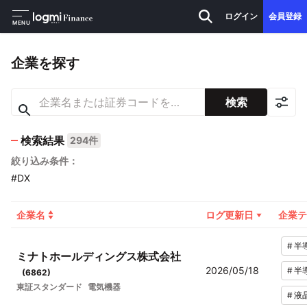
ログイン
会員登録
MENU
企業を探す
検索
検索結果
294件
絞り込み条件：
#DX
企業名
ログ更新日
企業テ
#
半
ミナトホールディングス株式会社
2026/05/18
#
半
(
6862
)
東証スタンダード
電気機器
#
液