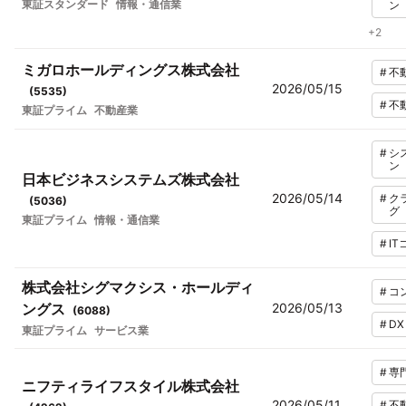
東証スタンダード
情報・通信業
ン
+
2
ミガロホールディングス株式会社
#
不
2026/05/15
(
5535
)
#
不
東証プライム
不動産業
#
シ
ン
日本ビジネスシステムズ株式会社
2026/05/14
#
ク
(
5036
)
グ
東証プライム
情報・通信業
#
I
株式会社シグマクシス・ホールディ
#
コ
ングス
2026/05/13
(
6088
)
#
DX
東証プライム
サービス業
#
専
ニフティライフスタイル株式会社
2026/05/11
#
不