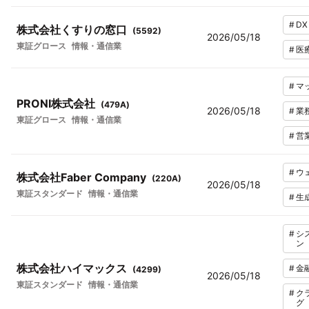
#
DX
株式会社くすりの窓口
(
5592
)
2026/05/18
東証グロース
情報・通信業
#
医
#
マ
PRONI株式会社
(
479A
)
2026/05/18
#
業
東証グロース
情報・通信業
#
営
#
ウ
株式会社Faber Company
(
220A
)
2026/05/18
東証スタンダード
情報・通信業
#
生
#
シ
ン
株式会社ハイマックス
#
金
(
4299
)
2026/05/18
東証スタンダード
情報・通信業
#
ク
グ