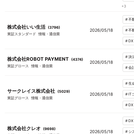
+
3
#
不
株式会社いい生活
(
3796
)
2026/05/18
#
不
東証スタンダード
情報・通信業
#
DX
#
決
株式会社ROBOT PAYMENT
(
4374
)
2026/05/18
東証グロース
情報・通信業
#
会
#
生
サークレイス株式会社
(
5029
)
2026/05/18
#
I
東証グロース
情報・通信業
#
DX
#
DX
株式会社クレオ
(
9698
)
2026/05/18
#
シ