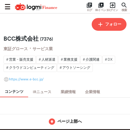
ログ
IRイベント
ログイン
検索
フォロー
BCC株式会社
(7376)
・
東証グロース
サービス業
営業・販売支援
人材派遣
業務支援
介護関連
DX
クラウドコンピューティング
アウトソーシング
https://www.e-bcc.jp/
コンテンツ
IRニュース
業績情報
企業情報
ページ上部へ