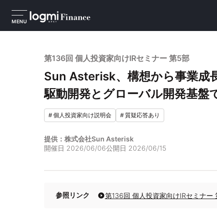
MENU
第136回 個人投資家向けIRセミナー 第5部
Sun Asterisk、構想から
駆動開発とグローバル開発基盤
#
個人投資家向け説明会
#
質疑応答あり
提供：株式会社Sun Asterisk
開催日
2026/06/06
公開日
2026/06/15
参照リンク
第136回 個人投資家向けIRセミナー 