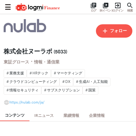
ログ
IRイベント
ログイン
検索
フォロー
株式会社ヌーラボ
(5033)
・
東証グロース
情報・通信業
業務支援
HRテック
マーケティング
クラウドコンピューティング
DX
生成AI・人工知能
情報セキュリティ
サブスクリプション
国策
https://nulab.com/ja/
コンテンツ
IRニュース
業績情報
企業情報