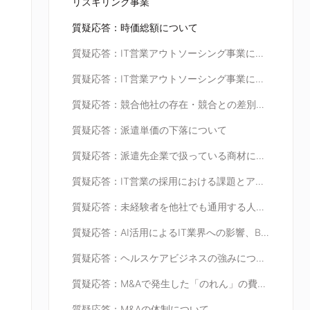
リスキリング事業
質疑応答：時価総額について
質疑応答：IT営業アウトソーシング事業における社員育成について
質疑応答：IT営業アウトソーシング事業における研修期間について
質疑応答：競合他社の存在・競合との差別化要因について
質疑応答：派遣単価の下落について
質疑応答：派遣先企業で扱っている商材について
質疑応答：IT営業の採用における課題とアプローチについて
質疑応答：未経験者を他社でも通用する人材に育成する研修方法について
質疑応答：AI活用によるIT業界への影響、BCCのAI活用状況について
質疑応答：ヘルスケアビジネスの強みについて
質疑応答：M&Aで発生した「のれん」の費用負担について
質疑応答：M&Aの体制について