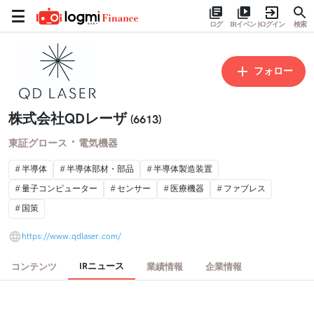
ログ
IRイベント
ログイン
検索
フォロー
株式会社QDレーザ
(6613)
・
東証グロース
電気機器
半導体
半導体部材・部品
半導体製造装置
量子コンピューター
センサー
医療機器
ファブレス
国策
https://www.qdlaser.com/
IRニュース
コンテンツ
業績情報
企業情報